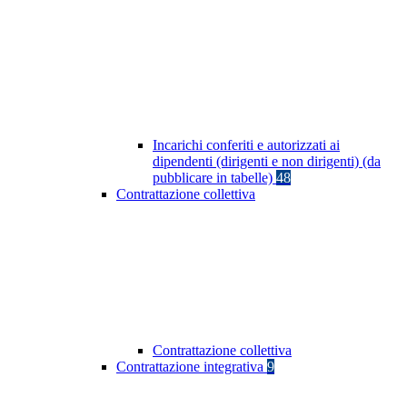
Incarichi conferiti e autorizzati ai
dipendenti (dirigenti e non dirigenti) (da
pubblicare in tabelle)
48
Contrattazione collettiva
Contrattazione collettiva
Contrattazione integrativa
9