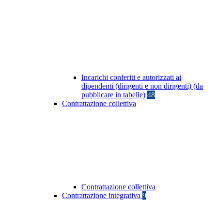
Incarichi conferiti e autorizzati ai
dipendenti (dirigenti e non dirigenti) (da
pubblicare in tabelle)
48
Contrattazione collettiva
Contrattazione collettiva
Contrattazione integrativa
9