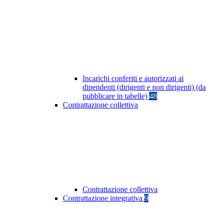
Incarichi conferiti e autorizzati ai
dipendenti (dirigenti e non dirigenti) (da
pubblicare in tabelle)
48
Contrattazione collettiva
Contrattazione collettiva
Contrattazione integrativa
9