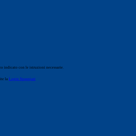
o indicato con le istruzioni necessarie.
ite la
Login Spaggiari