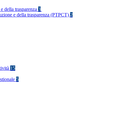
 e della trasparenza
3
rruzione e della trasparenza (PTPCT)
2
tività
15
stionale
5