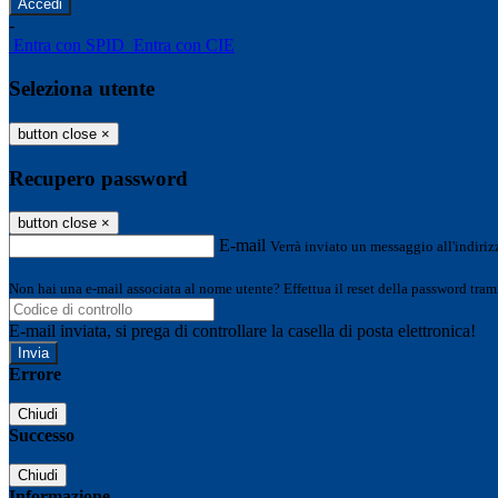
-
Entra con SPID
Entra con CIE
Seleziona utente
button close
×
Recupero password
button close
×
E-mail
Verrà inviato un messaggio all'indirizz
Non hai una e-mail associata al nome utente? Effettua il reset della password tram
E-mail inviata, si prega di controllare la casella di posta elettronica!
Errore
Chiudi
Successo
Chiudi
Informazione