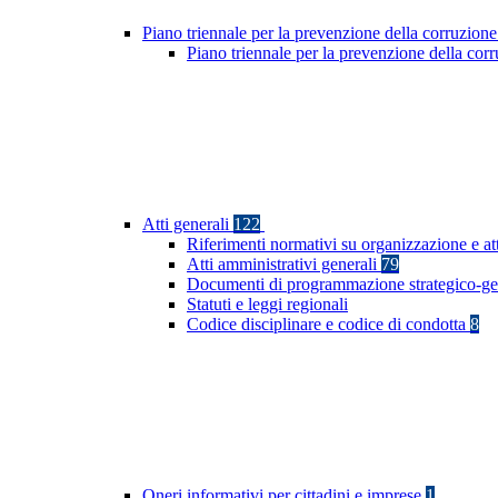
Piano triennale per la prevenzione della corruzione
Piano triennale per la prevenzione della co
Atti generali
122
Riferimenti normativi su organizzazione e at
Atti amministrativi generali
79
Documenti di programmazione strategico-ge
Statuti e leggi regionali
Codice disciplinare e codice di condotta
8
Oneri informativi per cittadini e imprese
1