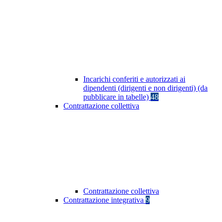
Incarichi conferiti e autorizzati ai
dipendenti (dirigenti e non dirigenti) (da
pubblicare in tabelle)
48
Contrattazione collettiva
Contrattazione collettiva
Contrattazione integrativa
9