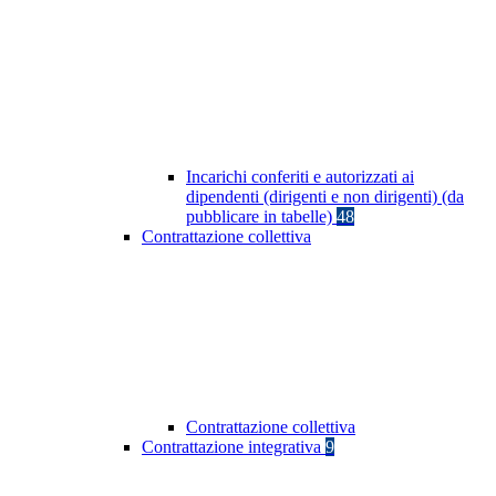
Incarichi conferiti e autorizzati ai
dipendenti (dirigenti e non dirigenti) (da
pubblicare in tabelle)
48
Contrattazione collettiva
Contrattazione collettiva
Contrattazione integrativa
9