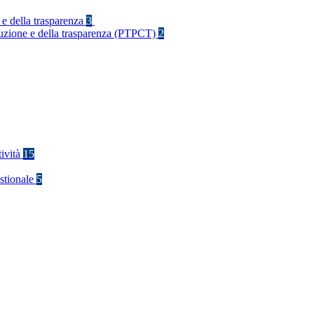
 e della trasparenza
3
rruzione e della trasparenza (PTPCT)
2
tività
15
stionale
5