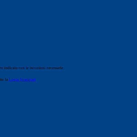
o indicato con le istruzioni necessarie.
ite la
Login Spaggiari