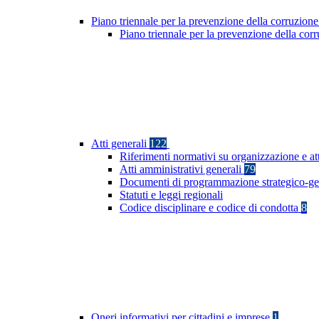
Piano triennale per la prevenzione della corruzione
Piano triennale per la prevenzione della co
Atti generali
122
Riferimenti normativi su organizzazione e at
Atti amministrativi generali
79
Documenti di programmazione strategico-ge
Statuti e leggi regionali
Codice disciplinare e codice di condotta
8
Oneri informativi per cittadini e imprese
1