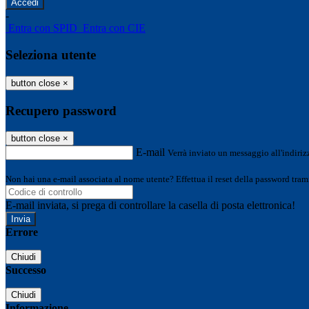
-
Entra con SPID
Entra con CIE
Seleziona utente
button close
×
Recupero password
button close
×
E-mail
Verrà inviato un messaggio all'indirizz
Non hai una e-mail associata al nome utente? Effettua il reset della password tram
E-mail inviata, si prega di controllare la casella di posta elettronica!
Errore
Chiudi
Successo
Chiudi
Informazione