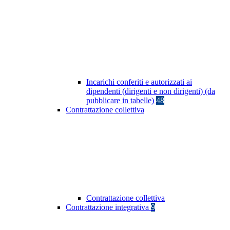
Incarichi conferiti e autorizzati ai
dipendenti (dirigenti e non dirigenti) (da
pubblicare in tabelle)
48
Contrattazione collettiva
Contrattazione collettiva
Contrattazione integrativa
9