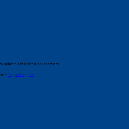
o indicato con le istruzioni necessarie.
ite la
Login Spaggiari