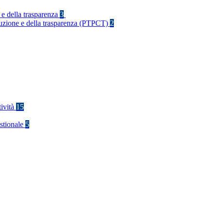
 e della trasparenza
3
rruzione e della trasparenza (PTPCT)
2
tività
15
stionale
5