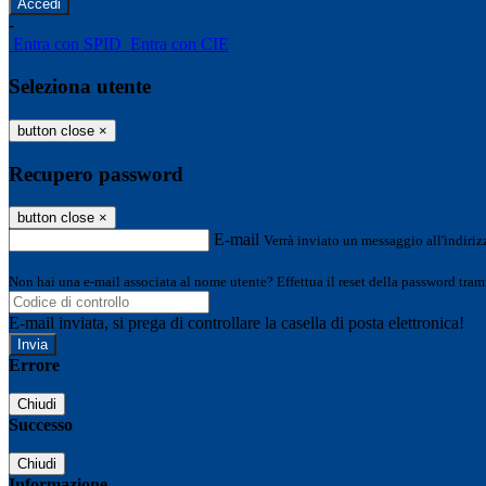
-
Entra con SPID
Entra con CIE
Seleziona utente
button close
×
Recupero password
button close
×
E-mail
Verrà inviato un messaggio all'indirizz
Non hai una e-mail associata al nome utente? Effettua il reset della password tram
E-mail inviata, si prega di controllare la casella di posta elettronica!
Errore
Chiudi
Successo
Chiudi
Informazione