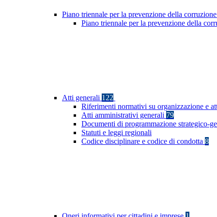
Piano triennale per la prevenzione della corruzione
Piano triennale per la prevenzione della co
Atti generali
122
Riferimenti normativi su organizzazione e at
Atti amministrativi generali
79
Documenti di programmazione strategico-ge
Statuti e leggi regionali
Codice disciplinare e codice di condotta
8
Oneri informativi per cittadini e imprese
1