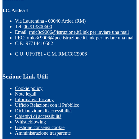
I.C. Ardea I
Via Laurentina - 00040 Ardea (RM)
Tel:
06.913800600
Email:
rmic8c9006@istruzione.it
Link per inviare una mail
PEC:
rmic8c9006@pec.istruzione.it
Link per inviare una mail
C.F.: 97714410582
C.U. UF9T81 - C.M. RMIC8C9006
Sezione Link Utili
Cookie policy
Note legali
Informativa Privacy
Ufficio Relazioni con il Pubblico
Dichiarazione di accessibilità
Obiettivi di accessibilità
Whistleblowing
Gestione consensi cookie
Amministrazione trasparente