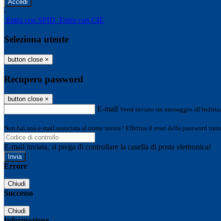
-
Entra con SPID
Entra con CIE
Seleziona utente
button close
×
Recupero password
button close
×
E-mail
Verrà inviato un messaggio all'indirizz
Non hai una e-mail associata al nome utente? Effettua il reset della password tram
E-mail inviata, si prega di controllare la casella di posta elettronica!
Errore
Chiudi
Successo
Chiudi
Informazione