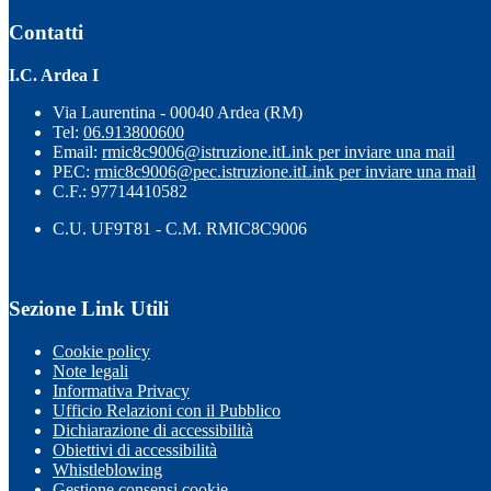
Contatti
I.C. Ardea I
Via Laurentina - 00040 Ardea (RM)
Tel:
06.913800600
Email:
rmic8c9006@istruzione.it
Link per inviare una mail
PEC:
rmic8c9006@pec.istruzione.it
Link per inviare una mail
C.F.: 97714410582
C.U. UF9T81 - C.M. RMIC8C9006
Sezione Link Utili
Cookie policy
Note legali
Informativa Privacy
Ufficio Relazioni con il Pubblico
Dichiarazione di accessibilità
Obiettivi di accessibilità
Whistleblowing
Gestione consensi cookie