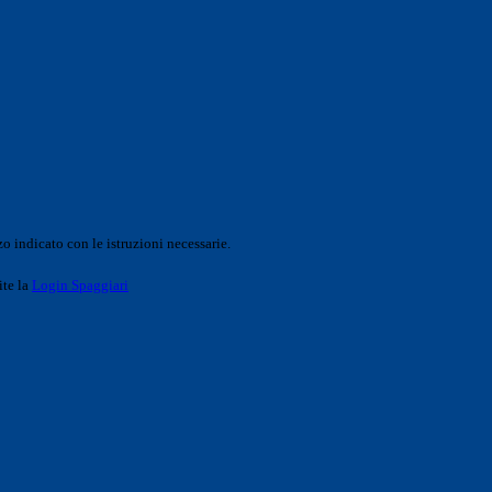
o indicato con le istruzioni necessarie.
ite la
Login Spaggiari