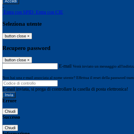
-
Entra con SPID
Entra con CIE
Seleziona utente
button close
×
Recupero password
button close
×
E-mail
Verrà inviato un messaggio all'indirizz
Non hai una e-mail associata al nome utente? Effettua il reset della password tram
E-mail inviata, si prega di controllare la casella di posta elettronica!
Errore
Chiudi
Successo
Chiudi
Informazione