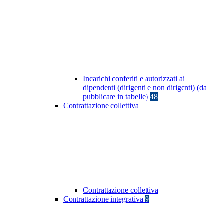
Incarichi conferiti e autorizzati ai
dipendenti (dirigenti e non dirigenti) (da
pubblicare in tabelle)
48
Contrattazione collettiva
Contrattazione collettiva
Contrattazione integrativa
9