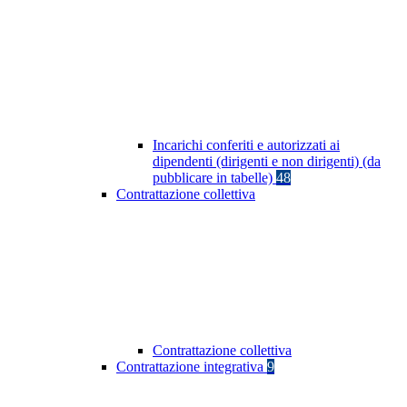
Incarichi conferiti e autorizzati ai
dipendenti (dirigenti e non dirigenti) (da
pubblicare in tabelle)
48
Contrattazione collettiva
Contrattazione collettiva
Contrattazione integrativa
9