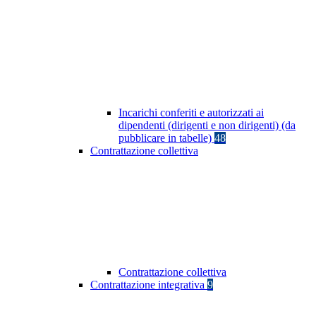
Incarichi conferiti e autorizzati ai
dipendenti (dirigenti e non dirigenti) (da
pubblicare in tabelle)
48
Contrattazione collettiva
Contrattazione collettiva
Contrattazione integrativa
9