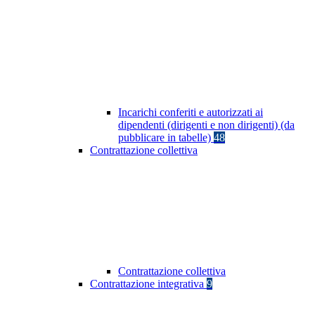
Incarichi conferiti e autorizzati ai
dipendenti (dirigenti e non dirigenti) (da
pubblicare in tabelle)
48
Contrattazione collettiva
Contrattazione collettiva
Contrattazione integrativa
9