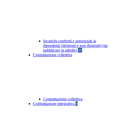
Incarichi conferiti e autorizzati ai
dipendenti (dirigenti e non dirigenti) (da
pubblicare in tabelle)
48
Contrattazione collettiva
Contrattazione collettiva
Contrattazione integrativa
9