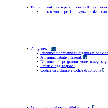
Piano triennale per la prevenzione della corruzione
Piano triennale per la prevenzione della co
Atti generali
122
Riferimenti normativi su organizzazione e at
Atti amministrativi generali
79
Documenti di programmazione strategico-ge
Statuti e leggi regionali
Codice disciplinare e codice di condotta
8
Oneri informativi per cittadini e imprese
1