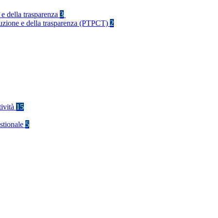
 e della trasparenza
3
rruzione e della trasparenza (PTPCT)
2
tività
15
stionale
5