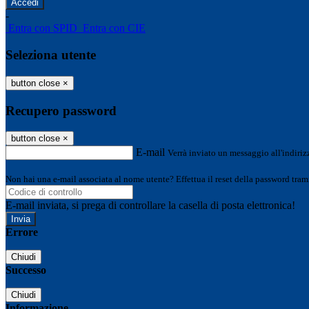
-
Entra con SPID
Entra con CIE
Seleziona utente
button close
×
Recupero password
button close
×
E-mail
Verrà inviato un messaggio all'indirizz
Non hai una e-mail associata al nome utente? Effettua il reset della password tram
E-mail inviata, si prega di controllare la casella di posta elettronica!
Errore
Chiudi
Successo
Chiudi
Informazione