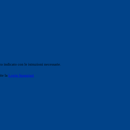
o indicato con le istruzioni necessarie.
ite la
Login Spaggiari