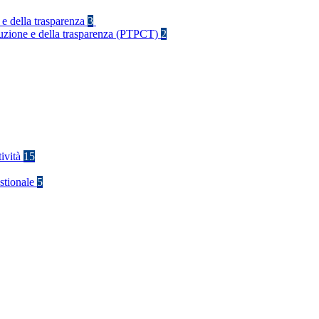
 e della trasparenza
3
rruzione e della trasparenza (PTPCT)
2
tività
15
stionale
5