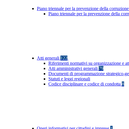
Piano triennale per la prevenzione della corruzione
Piano triennale per la prevenzione della co
Atti generali
122
Riferimenti normativi su organizzazione e at
Atti amministrativi generali
79
Documenti di programmazione strategico-ge
Statuti e leggi regionali
Codice disciplinare e codice di condotta
8
Oneri informativi per cittadini e imprese
1