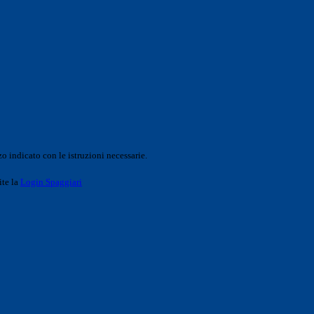
o indicato con le istruzioni necessarie.
ite la
Login Spaggiari