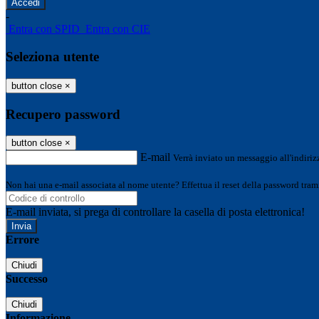
-
Entra con SPID
Entra con CIE
Seleziona utente
button close
×
Recupero password
button close
×
E-mail
Verrà inviato un messaggio all'indirizz
Non hai una e-mail associata al nome utente? Effettua il reset della password tram
E-mail inviata, si prega di controllare la casella di posta elettronica!
Errore
Chiudi
Successo
Chiudi
Informazione