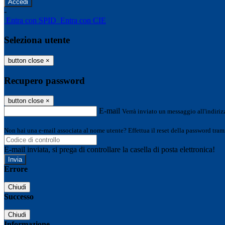
-
Entra con SPID
Entra con CIE
Seleziona utente
button close
×
Recupero password
button close
×
E-mail
Verrà inviato un messaggio all'indirizz
Non hai una e-mail associata al nome utente? Effettua il reset della password tram
E-mail inviata, si prega di controllare la casella di posta elettronica!
Errore
Chiudi
Successo
Chiudi
Informazione