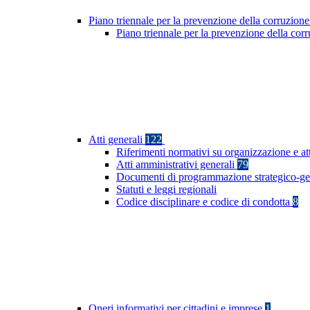
Piano triennale per la prevenzione della corruzione
Piano triennale per la prevenzione della co
Atti generali
122
Riferimenti normativi su organizzazione e at
Atti amministrativi generali
79
Documenti di programmazione strategico-ge
Statuti e leggi regionali
Codice disciplinare e codice di condotta
8
Oneri informativi per cittadini e imprese
1