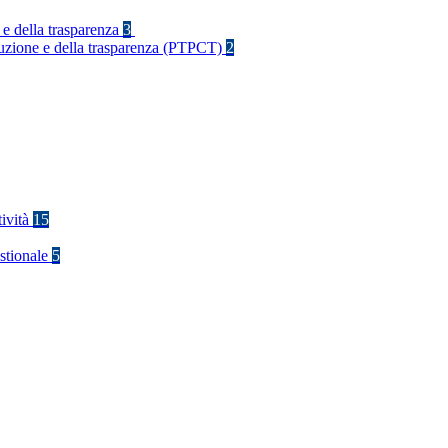
 e della trasparenza
3
rruzione e della trasparenza (PTPCT)
2
tività
15
stionale
5