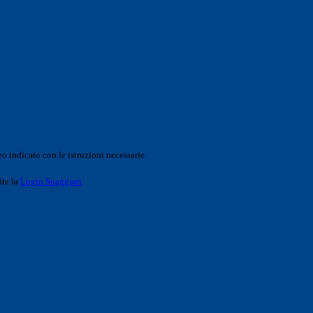
o indicato con le istruzioni necessarie.
ite la
Login Spaggiari