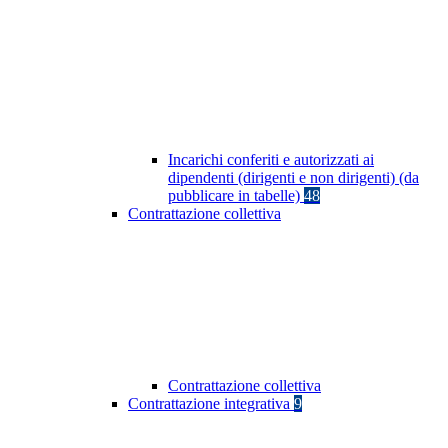
Incarichi conferiti e autorizzati ai
dipendenti (dirigenti e non dirigenti) (da
pubblicare in tabelle)
48
Contrattazione collettiva
Contrattazione collettiva
Contrattazione integrativa
9