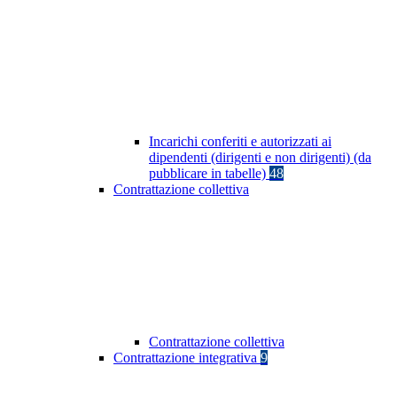
Incarichi conferiti e autorizzati ai
dipendenti (dirigenti e non dirigenti) (da
pubblicare in tabelle)
48
Contrattazione collettiva
Contrattazione collettiva
Contrattazione integrativa
9