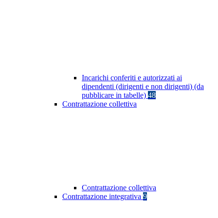
Incarichi conferiti e autorizzati ai
dipendenti (dirigenti e non dirigenti) (da
pubblicare in tabelle)
48
Contrattazione collettiva
Contrattazione collettiva
Contrattazione integrativa
9