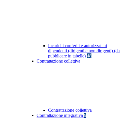
Incarichi conferiti e autorizzati ai
dipendenti (dirigenti e non dirigenti) (da
pubblicare in tabelle)
48
Contrattazione collettiva
Contrattazione collettiva
Contrattazione integrativa
9