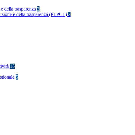
 e della trasparenza
3
rruzione e della trasparenza (PTPCT)
2
tività
15
stionale
5