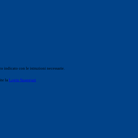
o indicato con le istruzioni necessarie.
ite la
Login Spaggiari