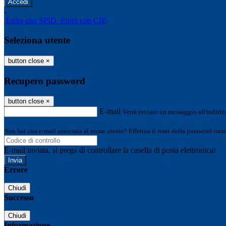
-
Entra con SPID
Entra con CIE
Seleziona utente
button close
×
Recupero password
button close
×
E-mail
Verrà inviato un messaggio all'indirizz
Non hai una e-mail associata al nome utente? Effettua il reset della password tram
E-mail inviata, si prega di controllare la casella di posta elettronica!
Errore
Chiudi
Successo
Chiudi
Informazione