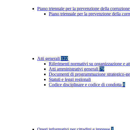
Piano triennale per la prevenzione della corruzione
Piano triennale per la prevenzione della co
Atti generali
122
Riferimenti normativi su organizzazione e at
Atti amministrativi generali
79
Documenti di programmazione strategico-ge
Statuti e leggi regionali
Codice disciplinare e codice di condotta
8
Oneri informativi per cittadini e imprese
1