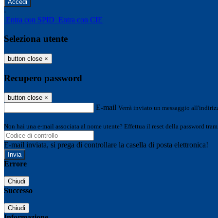
-
Entra con SPID
Entra con CIE
Seleziona utente
button close
×
Recupero password
button close
×
E-mail
Verrà inviato un messaggio all'indirizz
Non hai una e-mail associata al nome utente? Effettua il reset della password tram
E-mail inviata, si prega di controllare la casella di posta elettronica!
Errore
Chiudi
Successo
Chiudi
Informazione