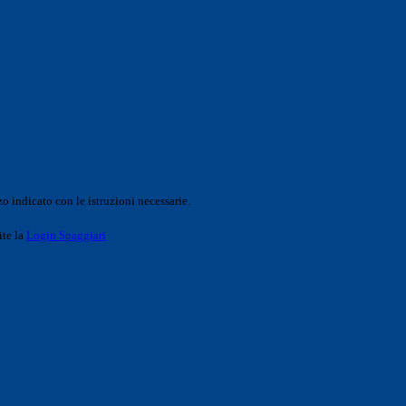
o indicato con le istruzioni necessarie.
ite la
Login Spaggiari