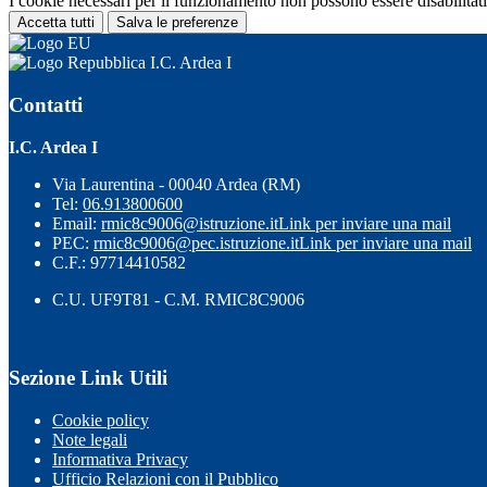
I cookie necessari per il funzionamento non possono essere disabilitati.
Accetta tutti
Salva le preferenze
I.C. Ardea I
Contatti
I.C. Ardea I
Via Laurentina - 00040 Ardea (RM)
Tel:
06.913800600
Email:
rmic8c9006@istruzione.it
Link per inviare una mail
PEC:
rmic8c9006@pec.istruzione.it
Link per inviare una mail
C.F.: 97714410582
C.U. UF9T81 - C.M. RMIC8C9006
Sezione Link Utili
Cookie policy
Note legali
Informativa Privacy
Ufficio Relazioni con il Pubblico