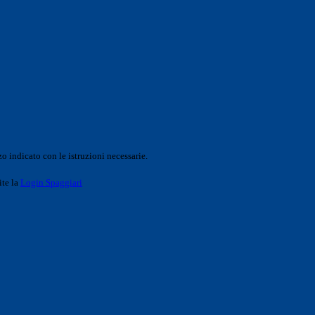
o indicato con le istruzioni necessarie.
ite la
Login Spaggiari