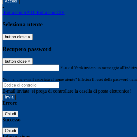
-
Entra con SPID
Entra con CIE
Seleziona utente
button close
×
Recupero password
button close
×
E-mail
Verrà inviato un messaggio all'indirizz
Non hai una e-mail associata al nome utente? Effettua il reset della password tram
E-mail inviata, si prega di controllare la casella di posta elettronica!
Errore
Chiudi
Successo
Chiudi
Informazione