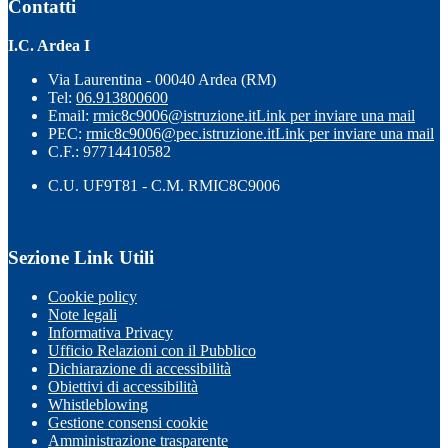
Contatti
I.C. Ardea I
Via Laurentina - 00040 Ardea (RM)
Tel:
06.913800600
Email:
rmic8c9006@istruzione.it
Link per inviare una mail
PEC:
rmic8c9006@pec.istruzione.it
Link per inviare una mail
C.F.: 97714410582
C.U. UF9T81 - C.M. RMIC8C9006
Sezione Link Utili
Cookie policy
Note legali
Informativa Privacy
Ufficio Relazioni con il Pubblico
Dichiarazione di accessibilità
Obiettivi di accessibilità
Whistleblowing
Gestione consensi cookie
Amministrazione trasparente