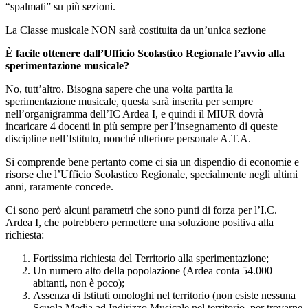
“spalmati” su più sezioni.
La Classe musicale NON sarà costituita da un’unica sezione
È
facile ottenere dall’Ufficio Scolastico Regionale l’avvio alla
sperimentazione musicale?
No, tutt’altro. Bisogna sapere che una volta partita la
sperimentazione musicale, questa sarà inserita per sempre
nell’organigramma dell’IC Ardea I, e quindi il MIUR dovrà
incaricare 4 docenti in più sempre per l’insegnamento di queste
discipline nell’Istituto, nonché ulteriore personale A.T.A.
Si comprende bene pertanto come ci sia un dispendio di economie e
risorse che l’Ufficio Scolastico Regionale, specialmente negli ultimi
anni, raramente concede.
Ci sono però alcuni parametri che sono punti di forza per l’I.C.
Ardea I, che potrebbero permettere una soluzione positiva alla
richiesta:
Fortissima richiesta del Territorio alla sperimentazione;
Un numero alto della popolazione (Ardea conta 54.000
abitanti, non è poco);
Assenza di Istituti omologhi nel territorio (non esiste nessuna
Scuola Media ad Indirizzo Musicale nel territorio, per trovarne