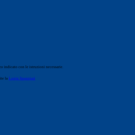
o indicato con le istruzioni necessarie.
ite la
Login Spaggiari