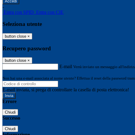
-
Entra con SPID
Entra con CIE
Seleziona utente
button close
×
Recupero password
button close
×
E-mail
Verrà inviato un messaggio all'indirizz
Non hai una e-mail associata al nome utente? Effettua il reset della password tram
E-mail inviata, si prega di controllare la casella di posta elettronica!
Errore
Chiudi
Successo
Chiudi
Informazione