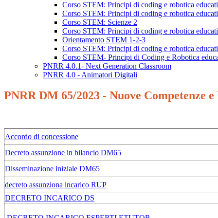
Corso STEM: Principi di coding e robotica educati
Corso STEM: Principi di coding e robotica educativ
Corso STEM: Scienze 2
Corso STEM: Principi di coding e robotica educati
Orientamento STEM 1-2-3
Corso STEM: Principi di coding e robotica educati
Corso STEM- Principi di Coding e Robotica educati
PNRR 4.0.1- Next Generation Classroom
PNRR 4.0 - Animatori Digitali
PNRR DM 65/2023 - Nuove Competenze e 
Accordo di concessione
Decreto assunzione in bilancio DM65
Disseminazione iniziale DM65
decreto assunziona incarico RUP
DECRETO INCARICO DS
DECRETO INCARICO ESPERTI ETUTOR