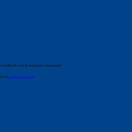
o indicato con le istruzioni necessarie.
ite la
Login Spaggiari