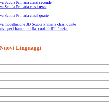
va Scuola Primaria classi seconde
a Scuola Primaria classi terze
va Scuola Primaria classi quarte
va modellazione 3D Scuola Primaria classi quinte
va per i bambini della scuola dell’Infanzia.
Nuovi Linguaggi