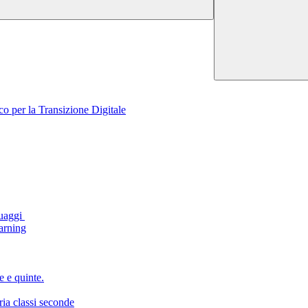
 per la Transizione Digitale
uaggi
arning
e e quinte.
a classi seconde