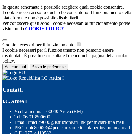
In questa schermata è possibile scegliere quali cookie consentire.
I cookie necessari sono quelli che consentono il funzionamento della
piattaforma e non è possibile disabilitarli.
Per conoscere quali sono i cookie necessari al funzionamento potete
visionare la
COOKIE POLICY
.
Cookie necessari per il funzionamento
I cookie necessari per il funzionamento non possono essere
disabilitati. È possibile consultare l'elenco nella pagina della cookie
policy.
Accetta tutti
Salva le preferenze
I.C. Ardea I
Contatti
I.C. Ardea I
Via Laurentina - 00040 Ardea (RM)
Tel:
06.913800600
Email:
rmic8c9006@istruzione.it
Link per inviare una mail
PEC:
rmic8c9006@pec.istruzione.it
Link per inviare una mail
C.F.: 97714410582