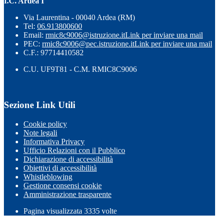
I.C. Ardea I
Via Laurentina - 00040 Ardea (RM)
Tel:
06.913800600
Email:
rmic8c9006@istruzione.it
Link per inviare una mail
PEC:
rmic8c9006@pec.istruzione.it
Link per inviare una mail
C.F.: 97714410582
C.U. UF9T81 - C.M. RMIC8C9006
Sezione Link Utili
Cookie policy
Note legali
Informativa Privacy
Ufficio Relazioni con il Pubblico
Dichiarazione di accessibilità
Obiettivi di accessibilità
Whistleblowing
Gestione consensi cookie
Amministrazione trasparente
Pagina visualizzata
3335
volte