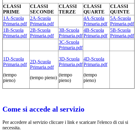
CLASSI
CLASSI
CLASSI
CLASSI
CLASSI
PRIME
SECONDE
TERZE
QUARTE
QUINTE
1A-Scuola
2A-Scuola
4A-Scuola
5A-Scuola
Primaria.pdf
Primaria.pdf
Primaria.pdf
Primaria.pdf
1B-Scuola
2B-Scuola
3B-Scuola
4B-Scuola
5B-Scuola
Primaria.pdf
Primaria.pdf
Primaria.pdf
Primaria.pdf
Primaria.pdf
3C-Scuola
Primaria.pdf
1D-Scuola
3D-Scuola
4D-Scuola
2D-Scuola
Primaria.pdf
Primaria.pdf
Primaria.pdf
Primaria.pdf
(tempo
(tempo
(tempo
(tempo pieno)
pieno)
pieno)
pieno)
Come si accede al servizio
Per accedere al servizio cliccare i link e scaricare l'elenco di cui si
necessita.