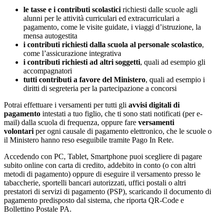
le tasse e i contributi scolastici
richiesti dalle scuole agli
alunni per le attività curriculari ed extracurriculari a
pagamento, come le visite guidate, i viaggi d’istruzione, la
mensa autogestita
i contributi richiesti dalla scuola al personale scolastico
,
come l’assicurazione integrativa
i contributi richiesti ad altri soggetti
, quali ad esempio gli
accompagnatori
tutti contributi a favore del Ministero
, quali ad esempio i
diritti di segreteria per la partecipazione a concorsi
Potrai effettuare i versamenti per tutti gli
avvisi digitali di
pagamento
intestati a tuo figlio, che ti sono stati notificati (per e-
mail) dalla scuola di frequenza, oppure fare
versamenti
volontari
per ogni causale di pagamento elettronico, che le scuole o
il Ministero hanno reso eseguibile tramite Pago In Rete.
Accedendo con PC, Tablet, Smartphone puoi scegliere di pagare
subito online con carta di credito, addebito in conto (o con altri
metodi di pagamento) oppure di eseguire il versamento presso le
tabaccherie, sportelli bancari autorizzati, uffici postali o altri
prestatori di servizi di pagamento (PSP), scaricando il documento di
pagamento predisposto dal sistema, che riporta QR-Code e
Bollettino Postale PA.