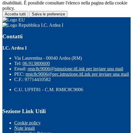
disabilitati. È possibile consultare l'elenco nella pagina della cookie
policy.
Accetta tutti
Salva le preferenze
I.C. Ardea I
Contatti
I.C. Ardea I
Via Laurentina - 00040 Ardea (RM)
Tel:
06.913800600
Email:
rmic8c9006@istruzione.it
Link per inviare una mail
PEC:
rmic8c9006@pec.istruzione.it
Link per inviare una mail
C.F.: 97714410582
C.U. UF9T81 - C.M. RMIC8C9006
Sezione Link Utili
Cookie policy
Note legali