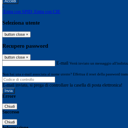
-
Entra con SPID
Entra con CIE
Seleziona utente
button close
×
Recupero password
button close
×
E-mail
Verrà inviato un messaggio all'indirizz
Non hai una e-mail associata al nome utente? Effettua il reset della password tram
E-mail inviata, si prega di controllare la casella di posta elettronica!
Errore
Chiudi
Successo
Chiudi
Informazione