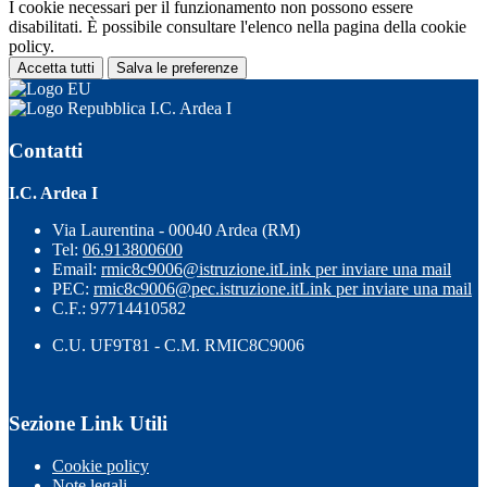
I cookie necessari per il funzionamento non possono essere
disabilitati. È possibile consultare l'elenco nella pagina della cookie
policy.
Accetta tutti
Salva le preferenze
I.C. Ardea I
Contatti
I.C. Ardea I
Via Laurentina - 00040 Ardea (RM)
Tel:
06.913800600
Email:
rmic8c9006@istruzione.it
Link per inviare una mail
PEC:
rmic8c9006@pec.istruzione.it
Link per inviare una mail
C.F.: 97714410582
C.U. UF9T81 - C.M. RMIC8C9006
Sezione Link Utili
Cookie policy
Note legali