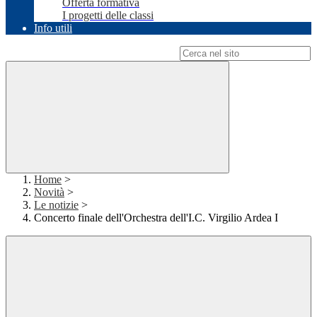
Offerta formativa
I progetti delle classi
Info utili
Campo di ricerca per le pagine del sito
Home
>
Novità
>
Le notizie
>
Concerto finale dell'Orchestra dell'I.C. Virgilio Ardea I