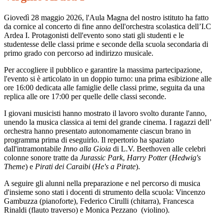
Giovedì 28 maggio 2026, l'Aula Magna del nostro istituto ha fatto
da cornice al concerto di fine anno dell'orchestra scolastica dell’I.C
Ardea I. Protagonisti dell'evento sono stati gli studenti e le
studentesse delle classi prime e seconde della scuola secondaria di
primo grado con percorso ad indirizzo musicale.
Per accogliere il pubblico e garantire la massima partecipazione,
l'evento si è articolato in un doppio turno: una prima esibizione alle
ore 16:00 dedicata alle famiglie delle classi prime, seguita da una
replica alle ore 17:00 per quelle delle classi seconde.
I giovani musicisti hanno mostrato il lavoro svolto durante l'anno,
unendo la musica classica ai temi del grande cinema. I ragazzi dell’
orchestra hanno presentato autonomamente ciascun brano in
programma prima di eseguirlo. Il repertorio ha spaziato
dall'intramontabile
Inno alla Gioia
di L.V. Beethoven alle celebri
colonne sonore tratte da
Jurassic Park
,
Harry Potter
(
Hedwig's
Theme
) e
Pirati dei Caraibi
(
He's a Pirate
).
A seguire gli alunni nella preparazione e nel percorso di musica
d'insieme sono stati i docenti di strumento della scuola: Vincenzo
Gambuzza (pianoforte), Federico Cirulli (chitarra), Francesca
Rinaldi (flauto traverso) e Monica Pezzano
(violino).