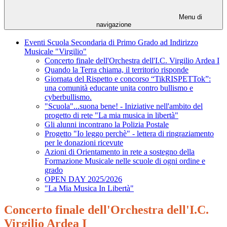
Menu di
navigazione
Eventi Scuola Secondaria di Primo Grado ad Indirizzo
Musicale "Virgilio"
Concerto finale dell'Orchestra dell'I.C. Virgilio Ardea I
Quando la Terra chiama, il territorio risponde
Giornata del Rispetto e concorso “TikRISPETTok”:
una comunità educante unita contro bullismo e
cyberbullismo.
"Scuola"...suona bene! - Iniziative nell'ambito del
progetto di rete "La mia musica in libertà"
Gli alunni incontrano la Polizia Postale
Progetto "Io leggo perchè" - lettera di ringraziamento
per le donazioni ricevute
Azioni di Orientamento in rete a sostegno della
Formazione Musicale nelle scuole di ogni ordine e
grado
OPEN DAY 2025/2026
"La Mia Musica In Libertà"
Concerto finale dell'Orchestra dell'I.C.
Virgilio Ardea I