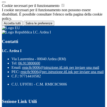
Cookie necessari per il funzionamento
I cookie necessari per il funzionamento non possono essere
disabilitati. È possibile consultare l'elenco nella pagina della cookie
policy.
Accetta tutti
Salva le preferenze
I.C. Ardea I
Contatti
I.C. Ardea I
Via Laurentina - 00040 Ardea (RM)
Tel:
06.913800600
Email:
rmic8c9006@istruzione.it
Link per inviare una mail
PEC:
rmic8c9006@pec.istruzione.it
Link per inviare una mail
C.F.: 97714410582
C.U. UF9T81 - C.M. RMIC8C9006
Sezione Link Utili