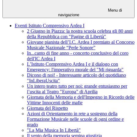
Menu di
navigazione
Eventi Istituto Comprensivo Ardea I
2 Giugno in Piazza: la nostra scuola celebra gli 80 anni
della Repubblica con "Pagine di Libertà"
Giovane pianista dell’I.C. Ardea I premiato al Concorso
Musicale Nazionale “Perle Sonore”
In...canto di fine anno - concerto conclusivo del coro
dell'IC Ardea I
L’Istituto Comprensivo Ardea I e il dialogo con
Emergency: l'imperativo morale del "Mi riguarda"
Dicono di noi! - Interessante articolo del quotidiano
"InLiberaUscita"
Un intero teatro tutto per noi: grande entusiasmo per
l’uscita al Teatro "Europa" di Aprilia
Giornata della Memoria e dell'Impegno in Ricordo delle
Vittime Innocenti delle mafie
Giornata del Rispetto
Azioni di Orientamento in rete a sostegno della
Formazione Musicale nelle scuole di ogni ordine e
grado
"La Mia Musica In Libertà"
Il vento della memoria semina giustizia