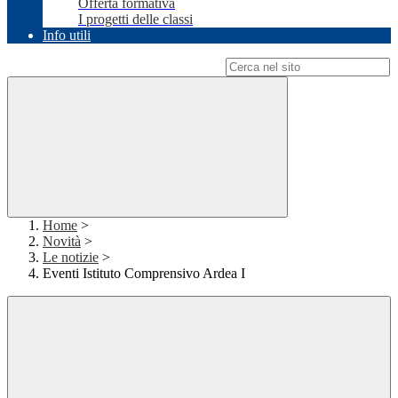
Offerta formativa
I progetti delle classi
Info utili
Campo di ricerca per le pagine del sito
Home
>
Novità
>
Le notizie
>
Eventi Istituto Comprensivo Ardea I