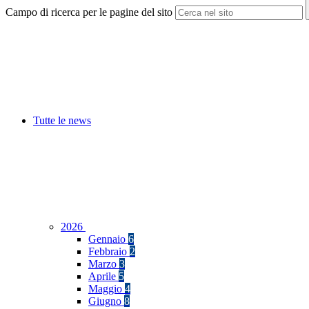
Campo di ricerca per le pagine del sito
Tutte le news
2026
Gennaio
6
Febbraio
2
Marzo
3
Aprile
5
Maggio
4
Giugno
8