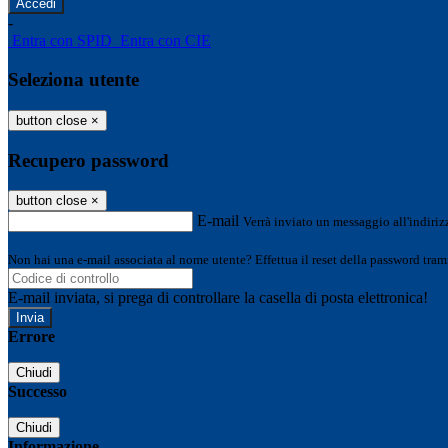
-
Entra con SPID
Entra con CIE
Seleziona utente
button close
×
Recupero password
button close
×
E-mail
Verrà inviato un messaggio all'indirizz
Non hai una e-mail associata al nome utente? Effettua il reset della password tram
E-mail inviata, si prega di controllare la casella di posta elettronica!
Errore
Chiudi
Successo
Chiudi
Informazione