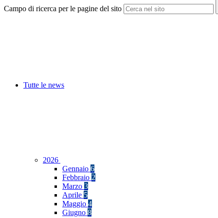
Campo di ricerca per le pagine del sito
Tutte le news
2026
Gennaio
6
Febbraio
2
Marzo
3
Aprile
5
Maggio
4
Giugno
8