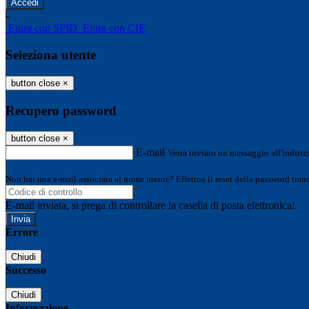
-
Entra con SPID
Entra con CIE
Seleziona utente
button close
×
Recupero password
button close
×
E-mail
Verrà inviato un messaggio all'indirizz
Non hai una e-mail associata al nome utente? Effettua il reset della password tram
E-mail inviata, si prega di controllare la casella di posta elettronica!
Errore
Chiudi
Successo
Chiudi
Informazione