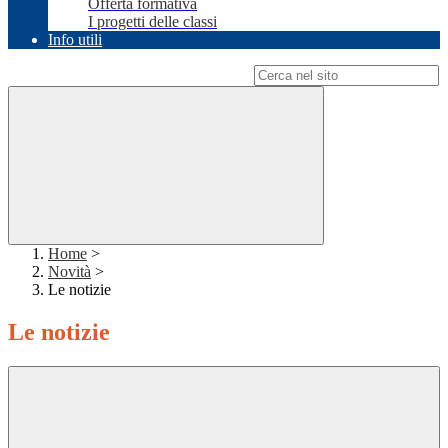
Offerta formativa
I progetti delle classi
Info utili
Campo di ricerca per le pagine del sito
Home
>
Novità
>
Le notizie
Le notizie