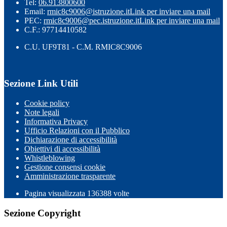
Tel:
06.913800600
Email:
rmic8c9006@istruzione.it
Link per inviare una mail
PEC:
rmic8c9006@pec.istruzione.it
Link per inviare una mail
C.F.: 97714410582
C.U. UF9T81 - C.M. RMIC8C9006
Sezione Link Utili
Cookie policy
Note legali
Informativa Privacy
Ufficio Relazioni con il Pubblico
Dichiarazione di accessibilità
Obiettivi di accessibilità
Whistleblowing
Gestione consensi cookie
Amministrazione trasparente
Pagina visualizzata
136388
volte
Sezione Copyright