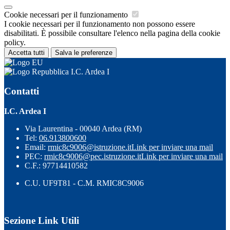
Cookie necessari per il funzionamento
I cookie necessari per il funzionamento non possono essere
disabilitati. È possibile consultare l'elenco nella pagina della cookie
policy.
Accetta tutti
Salva le preferenze
I.C. Ardea I
Contatti
I.C. Ardea I
Via Laurentina - 00040 Ardea (RM)
Tel:
06.913800600
Email:
rmic8c9006@istruzione.it
Link per inviare una mail
PEC:
rmic8c9006@pec.istruzione.it
Link per inviare una mail
C.F.: 97714410582
C.U. UF9T81 - C.M. RMIC8C9006
Sezione Link Utili