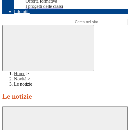
Offerta formativa
I progetti delle classi
Info utili
Campo di ricerca per le pagine del sito
Home
>
Novità
>
Le notizie
Le notizie