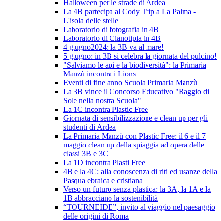
Halloween per le strade di Ardea
La 4B partecipa al Cody Trip a La Palma -
L'isola delle stelle
Laboratorio di fotografia in 4B
Laboratorio di Cianotipia in 4B
4 giugno2024: la 3B va al mare!
5 giugno: in 3B si celebra la giornata del pulcino!
"Salviamo le api e la biodiversità": la Primaria
Manzù incontra i Lions
Eventi di fine anno Scuola Primaria Manzù
La 3B vince il Concorso Educativo "Raggio di
Sole nella nostra Scuola"
La 1C incontra Plastic Free
Giornata di sensibilizzazione e clean up per gli
studenti di Ardea
La Primaria Manzù con Plastic Free: il 6 e il 7
maggio clean up della spiaggia ad opera delle
classi 3B e 3C
La 1D incontra Plasti Free
4B e la 4C: alla conoscenza di riti ed usanze della
Pasqua ebraica e cristiana
Verso un futuro senza plastica: la 3A, la 1A e la
1B abbracciano la sostenibilità
“TOURNEIDE”, invito al viaggio nel paesaggio
delle origini di Roma