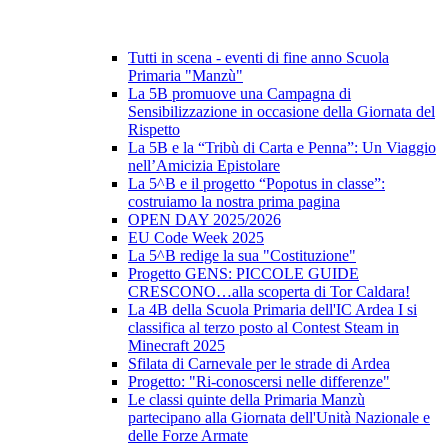
Tutti in scena - eventi di fine anno Scuola
Primaria "Manzù"
La 5B promuove una Campagna di
Sensibilizzazione in occasione della Giornata del
Rispetto
La 5B e la “Tribù di Carta e Penna”: Un Viaggio
nell’Amicizia Epistolare
La 5^B e il progetto “Popotus in classe”:
costruiamo la nostra prima pagina
OPEN DAY 2025/2026
EU Code Week 2025
La 5^B redige la sua "Costituzione"
Progetto GENS: PICCOLE GUIDE
CRESCONO…alla scoperta di Tor Caldara!
La 4B della Scuola Primaria dell'IC Ardea I si
classifica al terzo posto al Contest Steam in
Minecraft 2025
Sfilata di Carnevale per le strade di Ardea
Progetto: "Ri-conoscersi nelle differenze"
Le classi quinte della Primaria Manzù
partecipano alla Giornata dell'Unità Nazionale e
delle Forze Armate