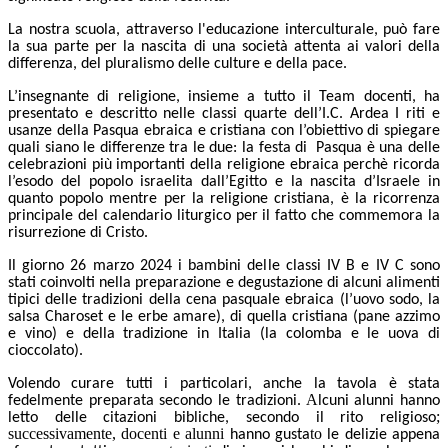
L
a
nostra s
cuola
,
attraverso
l'educazione interculturale
,
può fare
la sua parte per la nascita di una società attenta ai valori della
differenza, del pluralismo delle culture
e
della pace
.
L’insegnante di religione, insieme a tutto il Team docenti, ha
presentato e descritto nelle classi quarte dell’I.C. Ardea I riti e
usanze della Pasqua ebraica e cristiana con l’obiettivo di spiegare
quali siano le differenze tra le due: la
festa di Pasqua è una delle
celebrazioni più importanti della religione ebraica
perch
è
ricorda
l’esodo del popolo israelita dall’Egitto e la nascita d’Israele in
quanto popolo
mentre
p
er la religione cristiana
,
è la
ricorrenza
principale del calendario liturgico per il fatto che commemora la
risurrezione di Cristo.
Il giorno 26 marzo 2024 i bambini delle
classi IV B e IV C
sono
stati coinvolti nella preparazione e degustazione di alcuni alimenti
tipici delle tradizioni della cena pasquale ebraica (l’uovo sodo,
la
salsa Charoset
e
le erbe
amare), di quella cristiana (pane azzimo
e vino) e della tradizione in Italia (la colomba e le uova di
cioccolato).
Volendo curare tutti i particolari, anche la tavola è stata
A
fedelmente preparata secondo le tradizioni.
lcuni alunni hanno
;
letto delle citazioni bibliche, secondo il rito religioso
successivamente, d
ocenti e alunni
to
hanno
gusta
le delizie appena