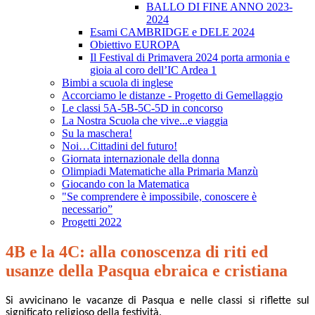
BALLO DI FINE ANNO 2023-
2024
Esami CAMBRIDGE e DELE 2024
Obiettivo EUROPA
Il Festival di Primavera 2024 porta armonia e
gioia al coro dell’IC Ardea 1
Bimbi a scuola di inglese
Accorciamo le distanze - Progetto di Gemellaggio
Le classi 5A-5B-5C-5D in concorso
La Nostra Scuola che vive...e viaggia
Su la maschera!
Noi…Cittadini del futuro!
Giornata internazionale della donna
Olimpiadi Matematiche alla Primaria Manzù
Giocando con la Matematica
"Se comprendere è impossibile, conoscere è
necessario”
Progetti 2022
4B e la 4C: alla conoscenza di riti ed
usanze della Pasqua ebraica e cristiana
Si avvicinano le vacanze di Pasqua e nelle classi si riflette sul
significato religioso della festività.