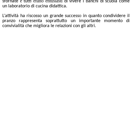
e
erano entusiasti
sfornate
tutti
di vivere i banchi di scuola come
un laboratorio di cucina didattica.
o
L’attività h
a riscosso
un grande
success
in quanto condividere il
pranzo rappresenta soprattutto un importante momento di
convivialità che migliora le relazioni con gli altri.