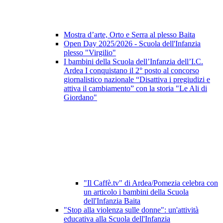
Mostra d’arte, Orto e Serra al plesso Baita
Open Day 2025/2026 - Scuola dell'Infanzia
plesso "Virgilio"
I bambini della Scuola dell’Infanzia dell’I.C.
Ardea I conquistano il 2° posto al concorso
giornalistico nazionale “Disattiva i pregiudizi e
attiva il cambiamento” con la storia "Le Ali di
Giordano"
"Il Caffè.tv" di Ardea/Pomezia celebra con
un articolo i bambini della Scuola
dell'Infanzia Baita
"Stop alla violenza sulle donne": un'attività
educativa alla Scuola dell'Infanzia