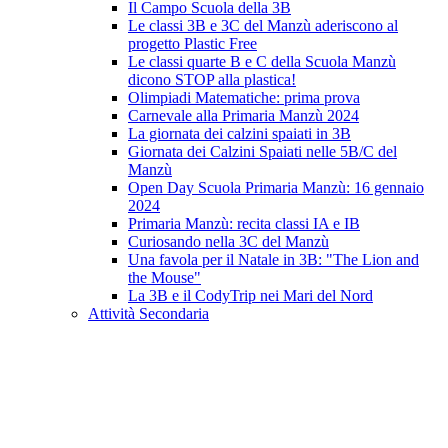
Il Campo Scuola della 3B
Le classi 3B e 3C del Manzù aderiscono al
progetto Plastic Free
Le classi quarte B e C della Scuola Manzù
dicono STOP alla plastica!
Olimpiadi Matematiche: prima prova
Carnevale alla Primaria Manzù 2024
La giornata dei calzini spaiati in 3B
Giornata dei Calzini Spaiati nelle 5B/C del
Manzù
Open Day Scuola Primaria Manzù: 16 gennaio
2024
Primaria Manzù: recita classi IA e IB
Curiosando nella 3C del Manzù
Una favola per il Natale in 3B: "The Lion and
the Mouse"
La 3B e il CodyTrip nei Mari del Nord
Attività Secondaria