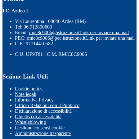
I.C. Ardea I
Via Laurentina - 00040 Ardea (RM)
Tel:
06.913800600
Email:
rmic8c9006@istruzione.it
Link per inviare una mail
PEC:
rmic8c9006@pec.istruzione.it
Link per inviare una mail
C.F.: 97714410582
C.U. UF9T81 - C.M. RMIC8C9006
Sezione Link Utili
Cookie policy
Note legali
Informativa Privacy
Ufficio Relazioni con il Pubblico
Dichiarazione di accessibilità
Obiettivi di accessibilità
Whistleblowing
Gestione consensi cookie
Amministrazione trasparente