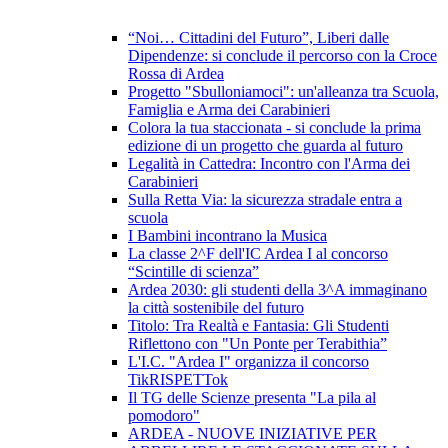
“Noi… Cittadini del Futuro”, Liberi dalle
Dipendenze: si conclude il percorso con la Croce
Rossa di Ardea
Progetto "Sbulloniamoci": un'alleanza tra Scuola,
Famiglia e Arma dei Carabinieri
Colora la tua staccionata - si conclude la prima
edizione di un progetto che guarda al futuro
Legalità in Cattedra: Incontro con l'Arma dei
Carabinieri
Sulla Retta Via: la sicurezza stradale entra a
scuola
I Bambini incontrano la Musica
La classe 2^F dell'IC Ardea I al concorso
“Scintille di scienza”
Ardea 2030: gli studenti della 3^A immaginano
la città sostenibile del futuro
Titolo: Tra Realtà e Fantasia: Gli Studenti
Riflettono con "Un Ponte per Terabithia”
L'I.C. "Ardea I" organizza il concorso
TikRISPETTok
Il TG delle Scienze presenta "La pila al
pomodoro"
ARDEA - NUOVE INIZIATIVE PER