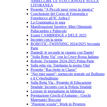
ABBELLIRE LE STACCIONATE SULLA
LITORANEA
Progetto “A Piccoli passi verso la musica”
Conclusione del Corso di Fotografia e
Fotoritocco all’IC Ardea I
La Grammatica in gara
Manifestazioni Sportive: Mini Olimpiadi,
Pallacambio e Pallavolo
Esami CAMBRIDGE e DELE 2025
Incontro con la storia
ROBOTIC-TWINNING 2024/2025 Seconda
Parte
Dantedì: le seconde in viaggio con Dante!
"Sulla Retta Via" con la Croce Rossa Italiana
Robotic-Twinning 2024-2025 Prima Parte
Sulla retta via: Tuteliamo la nostra Vita!
Progetto “Racchette in Classe”
"Nei miei panni": spettacolo teatrale sul Bullismo
e il Cyberbullismo
Sulla Retta Via - Progetto di Educazione
Stradale: Incontro con la Polizia Stradale
Lezione di giornalismo in biblioteca
Premiazione Giochi d'Autunno - Giochi
Matematici Bocconi
"Passione scuola": Work in Progress