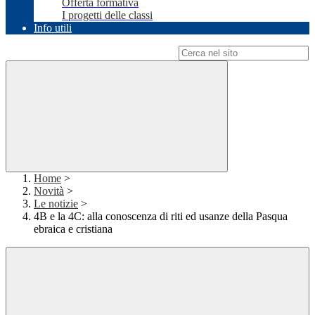
Offerta formativa
I progetti delle classi
Info utili
Campo di ricerca per le pagine del sito
Home
>
Novità
>
Le notizie
>
4B e la 4C: alla conoscenza di riti ed usanze della Pasqua
ebraica e cristiana