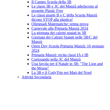
Il Campo Scuola della 3B
Le classi 3B e 3C del Manzù aderiscono al
progetto Plastic Free
Le classi quarte B e C della Scuola Manzù
dicono STOP alla plastica!
Olimpiadi Matematiche: prima prova
Carnevale alla Primaria Manzù 2024
La giornata dei calzini spaiati in 3B
Giornata dei Calzini Spaiati nelle 5B/C del
Manzù
Open Day Scuola Primaria Manzù: 16 gennaio
2024
Primaria Manzù: recita classi IA e IB
Curiosando nella 3C del Manzù
Una favola per il Natale in 3B: "The Lion and
the Mouse"
La 3B e il CodyTrip nei Mari del Nord
Attività Secondaria