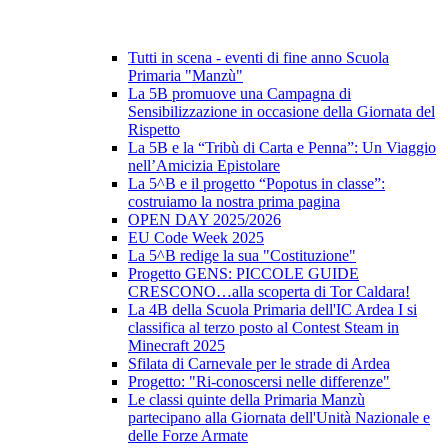
Tutti in scena - eventi di fine anno Scuola
Primaria "Manzù"
La 5B promuove una Campagna di
Sensibilizzazione in occasione della Giornata del
Rispetto
La 5B e la “Tribù di Carta e Penna”: Un Viaggio
nell’Amicizia Epistolare
La 5^B e il progetto “Popotus in classe”:
costruiamo la nostra prima pagina
OPEN DAY 2025/2026
EU Code Week 2025
La 5^B redige la sua "Costituzione"
Progetto GENS: PICCOLE GUIDE
CRESCONO…alla scoperta di Tor Caldara!
La 4B della Scuola Primaria dell'IC Ardea I si
classifica al terzo posto al Contest Steam in
Minecraft 2025
Sfilata di Carnevale per le strade di Ardea
Progetto: "Ri-conoscersi nelle differenze"
Le classi quinte della Primaria Manzù
partecipano alla Giornata dell'Unità Nazionale e
delle Forze Armate