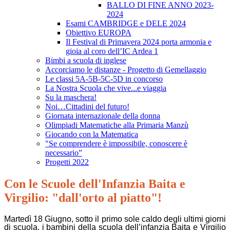
BALLO DI FINE ANNO 2023-
2024
Esami CAMBRIDGE e DELE 2024
Obiettivo EUROPA
Il Festival di Primavera 2024 porta armonia e
gioia al coro dell’IC Ardea 1
Bimbi a scuola di inglese
Accorciamo le distanze - Progetto di Gemellaggio
Le classi 5A-5B-5C-5D in concorso
La Nostra Scuola che vive...e viaggia
Su la maschera!
Noi…Cittadini del futuro!
Giornata internazionale della donna
Olimpiadi Matematiche alla Primaria Manzù
Giocando con la Matematica
"Se comprendere è impossibile, conoscere è
necessario”
Progetti 2022
Con le Scuole dell'Infanzia Baita e
Virgilio: "dall'orto al piatto"!
Martedì 18 Giugno, sotto il primo sole caldo degli ultimi giorni
di scuola, i bambini della scuola dell’infanzia Baita e Virgilio