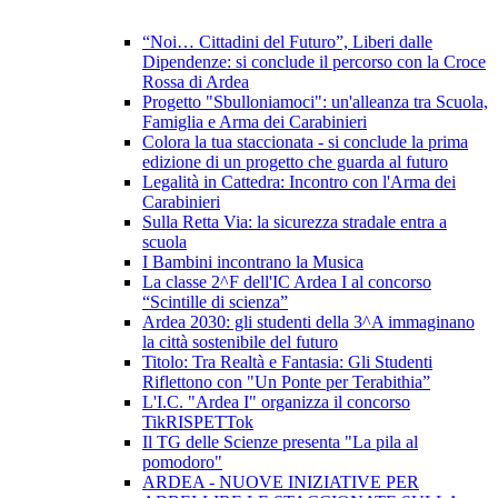
“Noi… Cittadini del Futuro”, Liberi dalle
Dipendenze: si conclude il percorso con la Croce
Rossa di Ardea
Progetto "Sbulloniamoci": un'alleanza tra Scuola,
Famiglia e Arma dei Carabinieri
Colora la tua staccionata - si conclude la prima
edizione di un progetto che guarda al futuro
Legalità in Cattedra: Incontro con l'Arma dei
Carabinieri
Sulla Retta Via: la sicurezza stradale entra a
scuola
I Bambini incontrano la Musica
La classe 2^F dell'IC Ardea I al concorso
“Scintille di scienza”
Ardea 2030: gli studenti della 3^A immaginano
la città sostenibile del futuro
Titolo: Tra Realtà e Fantasia: Gli Studenti
Riflettono con "Un Ponte per Terabithia”
L'I.C. "Ardea I" organizza il concorso
TikRISPETTok
Il TG delle Scienze presenta "La pila al
pomodoro"
ARDEA - NUOVE INIZIATIVE PER