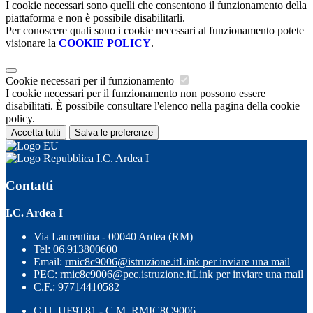
I cookie necessari sono quelli che consentono il funzionamento della
piattaforma e non è possibile disabilitarli.
Per conoscere quali sono i cookie necessari al funzionamento potete
visionare la
COOKIE POLICY
.
Cookie necessari per il funzionamento
I cookie necessari per il funzionamento non possono essere
disabilitati. È possibile consultare l'elenco nella pagina della cookie
policy.
Accetta tutti
Salva le preferenze
I.C. Ardea I
Contatti
I.C. Ardea I
Via Laurentina - 00040 Ardea (RM)
Tel:
06.913800600
Email:
rmic8c9006@istruzione.it
Link per inviare una mail
PEC:
rmic8c9006@pec.istruzione.it
Link per inviare una mail
C.F.: 97714410582
C.U. UF9T81 - C.M. RMIC8C9006