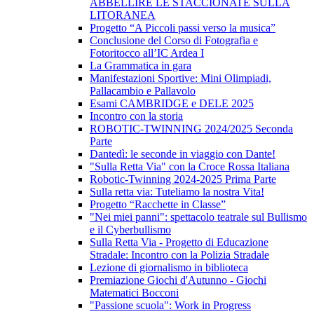
ABBELLIRE LE STACCIONATE SULLA
LITORANEA
Progetto “A Piccoli passi verso la musica”
Conclusione del Corso di Fotografia e
Fotoritocco all’IC Ardea I
La Grammatica in gara
Manifestazioni Sportive: Mini Olimpiadi,
Pallacambio e Pallavolo
Esami CAMBRIDGE e DELE 2025
Incontro con la storia
ROBOTIC-TWINNING 2024/2025 Seconda
Parte
Dantedì: le seconde in viaggio con Dante!
"Sulla Retta Via" con la Croce Rossa Italiana
Robotic-Twinning 2024-2025 Prima Parte
Sulla retta via: Tuteliamo la nostra Vita!
Progetto “Racchette in Classe”
"Nei miei panni": spettacolo teatrale sul Bullismo
e il Cyberbullismo
Sulla Retta Via - Progetto di Educazione
Stradale: Incontro con la Polizia Stradale
Lezione di giornalismo in biblioteca
Premiazione Giochi d'Autunno - Giochi
Matematici Bocconi
"Passione scuola": Work in Progress