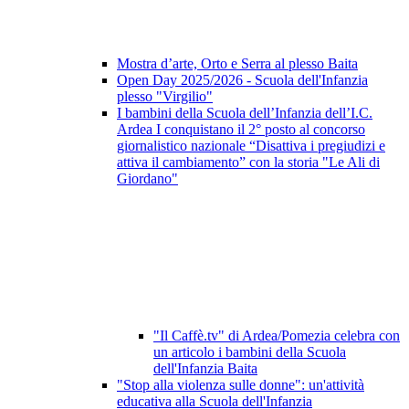
Mostra d’arte, Orto e Serra al plesso Baita
Open Day 2025/2026 - Scuola dell'Infanzia
plesso "Virgilio"
I bambini della Scuola dell’Infanzia dell’I.C.
Ardea I conquistano il 2° posto al concorso
giornalistico nazionale “Disattiva i pregiudizi e
attiva il cambiamento” con la storia "Le Ali di
Giordano"
"Il Caffè.tv" di Ardea/Pomezia celebra con
un articolo i bambini della Scuola
dell'Infanzia Baita
"Stop alla violenza sulle donne": un'attività
educativa alla Scuola dell'Infanzia