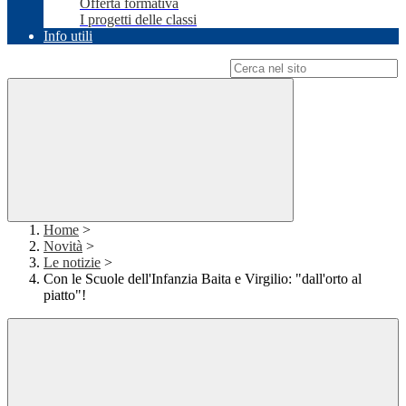
Offerta formativa
I progetti delle classi
Info utili
Campo di ricerca per le pagine del sito
Home
>
Novità
>
Le notizie
>
Con le Scuole dell'Infanzia Baita e Virgilio: "dall'orto al
piatto"!