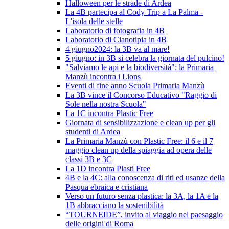
Halloween per le strade di Ardea
La 4B partecipa al Cody Trip a La Palma -
L'isola delle stelle
Laboratorio di fotografia in 4B
Laboratorio di Cianotipia in 4B
4 giugno2024: la 3B va al mare!
5 giugno: in 3B si celebra la giornata del pulcino!
"Salviamo le api e la biodiversità": la Primaria
Manzù incontra i Lions
Eventi di fine anno Scuola Primaria Manzù
La 3B vince il Concorso Educativo "Raggio di
Sole nella nostra Scuola"
La 1C incontra Plastic Free
Giornata di sensibilizzazione e clean up per gli
studenti di Ardea
La Primaria Manzù con Plastic Free: il 6 e il 7
maggio clean up della spiaggia ad opera delle
classi 3B e 3C
La 1D incontra Plasti Free
4B e la 4C: alla conoscenza di riti ed usanze della
Pasqua ebraica e cristiana
Verso un futuro senza plastica: la 3A, la 1A e la
1B abbracciano la sostenibilità
“TOURNEIDE”, invito al viaggio nel paesaggio
delle origini di Roma