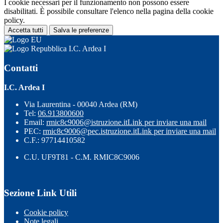
I cookie necessari per il funzionamento non possono essere
disabilitati. È possibile consultare l'elenco nella pagina della cookie
policy.
Accetta tutti
Salva le preferenze
I.C. Ardea I
Contatti
I.C. Ardea I
Via Laurentina - 00040 Ardea (RM)
Tel:
06.913800600
Email:
rmic8c9006@istruzione.it
Link per inviare una mail
PEC:
rmic8c9006@pec.istruzione.it
Link per inviare una mail
C.F.: 97714410582
C.U. UF9T81 - C.M. RMIC8C9006
Sezione Link Utili
Cookie policy
Note legali