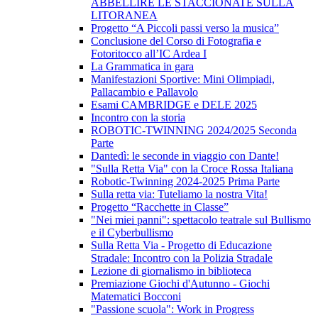
ABBELLIRE LE STACCIONATE SULLA
LITORANEA
Progetto “A Piccoli passi verso la musica”
Conclusione del Corso di Fotografia e
Fotoritocco all’IC Ardea I
La Grammatica in gara
Manifestazioni Sportive: Mini Olimpiadi,
Pallacambio e Pallavolo
Esami CAMBRIDGE e DELE 2025
Incontro con la storia
ROBOTIC-TWINNING 2024/2025 Seconda
Parte
Dantedì: le seconde in viaggio con Dante!
"Sulla Retta Via" con la Croce Rossa Italiana
Robotic-Twinning 2024-2025 Prima Parte
Sulla retta via: Tuteliamo la nostra Vita!
Progetto “Racchette in Classe”
"Nei miei panni": spettacolo teatrale sul Bullismo
e il Cyberbullismo
Sulla Retta Via - Progetto di Educazione
Stradale: Incontro con la Polizia Stradale
Lezione di giornalismo in biblioteca
Premiazione Giochi d'Autunno - Giochi
Matematici Bocconi
"Passione scuola": Work in Progress