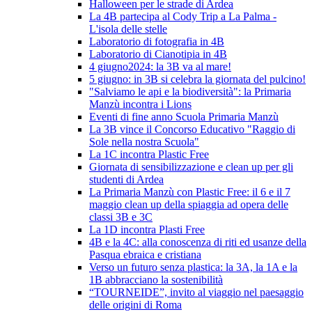
Halloween per le strade di Ardea
La 4B partecipa al Cody Trip a La Palma -
L'isola delle stelle
Laboratorio di fotografia in 4B
Laboratorio di Cianotipia in 4B
4 giugno2024: la 3B va al mare!
5 giugno: in 3B si celebra la giornata del pulcino!
"Salviamo le api e la biodiversità": la Primaria
Manzù incontra i Lions
Eventi di fine anno Scuola Primaria Manzù
La 3B vince il Concorso Educativo "Raggio di
Sole nella nostra Scuola"
La 1C incontra Plastic Free
Giornata di sensibilizzazione e clean up per gli
studenti di Ardea
La Primaria Manzù con Plastic Free: il 6 e il 7
maggio clean up della spiaggia ad opera delle
classi 3B e 3C
La 1D incontra Plasti Free
4B e la 4C: alla conoscenza di riti ed usanze della
Pasqua ebraica e cristiana
Verso un futuro senza plastica: la 3A, la 1A e la
1B abbracciano la sostenibilità
“TOURNEIDE”, invito al viaggio nel paesaggio
delle origini di Roma