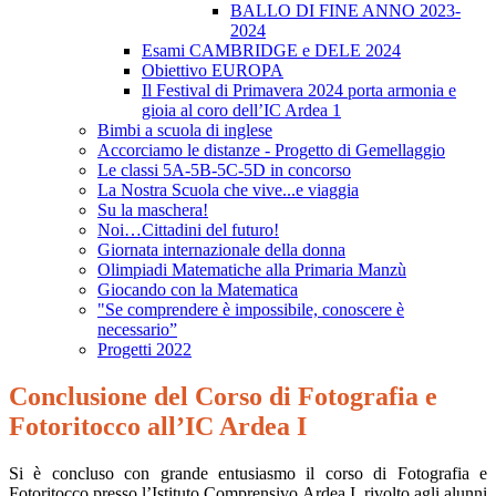
BALLO DI FINE ANNO 2023-
2024
Esami CAMBRIDGE e DELE 2024
Obiettivo EUROPA
Il Festival di Primavera 2024 porta armonia e
gioia al coro dell’IC Ardea 1
Bimbi a scuola di inglese
Accorciamo le distanze - Progetto di Gemellaggio
Le classi 5A-5B-5C-5D in concorso
La Nostra Scuola che vive...e viaggia
Su la maschera!
Noi…Cittadini del futuro!
Giornata internazionale della donna
Olimpiadi Matematiche alla Primaria Manzù
Giocando con la Matematica
"Se comprendere è impossibile, conoscere è
necessario”
Progetti 2022
Conclusione del Corso di Fotografia e
Fotoritocco all’IC Ardea I
Si è concluso con grande entusiasmo il corso di Fotografia e
Fotoritocco presso l’Istituto Comprensivo Ardea I, rivolto agli alunni