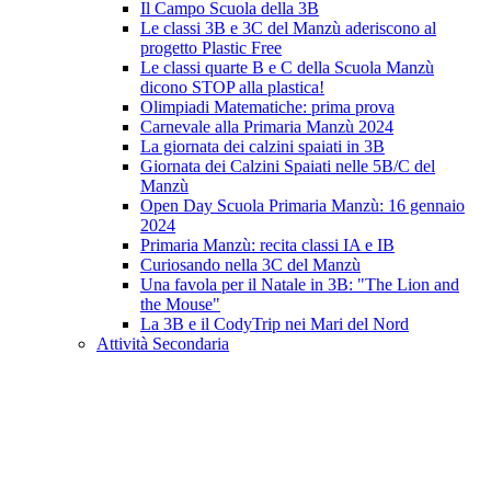
Il Campo Scuola della 3B
Le classi 3B e 3C del Manzù aderiscono al
progetto Plastic Free
Le classi quarte B e C della Scuola Manzù
dicono STOP alla plastica!
Olimpiadi Matematiche: prima prova
Carnevale alla Primaria Manzù 2024
La giornata dei calzini spaiati in 3B
Giornata dei Calzini Spaiati nelle 5B/C del
Manzù
Open Day Scuola Primaria Manzù: 16 gennaio
2024
Primaria Manzù: recita classi IA e IB
Curiosando nella 3C del Manzù
Una favola per il Natale in 3B: "The Lion and
the Mouse"
La 3B e il CodyTrip nei Mari del Nord
Attività Secondaria