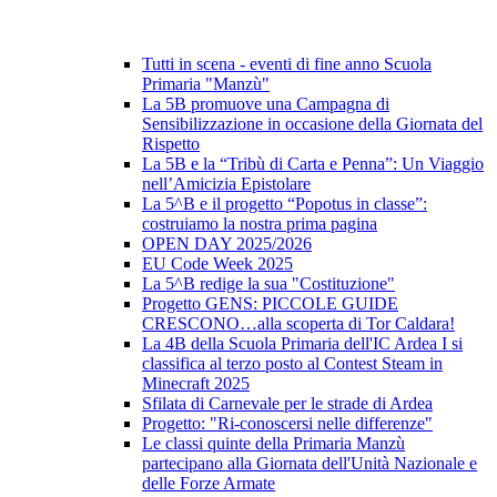
Tutti in scena - eventi di fine anno Scuola
Primaria "Manzù"
La 5B promuove una Campagna di
Sensibilizzazione in occasione della Giornata del
Rispetto
La 5B e la “Tribù di Carta e Penna”: Un Viaggio
nell’Amicizia Epistolare
La 5^B e il progetto “Popotus in classe”:
costruiamo la nostra prima pagina
OPEN DAY 2025/2026
EU Code Week 2025
La 5^B redige la sua "Costituzione"
Progetto GENS: PICCOLE GUIDE
CRESCONO…alla scoperta di Tor Caldara!
La 4B della Scuola Primaria dell'IC Ardea I si
classifica al terzo posto al Contest Steam in
Minecraft 2025
Sfilata di Carnevale per le strade di Ardea
Progetto: "Ri-conoscersi nelle differenze"
Le classi quinte della Primaria Manzù
partecipano alla Giornata dell'Unità Nazionale e
delle Forze Armate