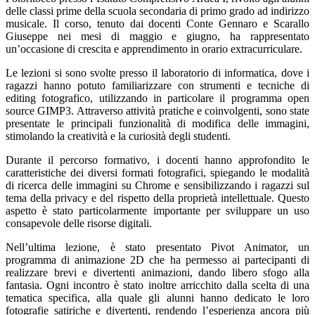
delle classi prime della scuola secondaria di primo grado ad indirizzo
musicale. Il corso, tenuto dai docenti Conte Gennaro e Scarallo
Giuseppe nei mesi di maggio e giugno, ha rappresentato
un’occasione di crescita e apprendimento in orario extracurriculare.
Le lezioni si sono svolte presso il laboratorio di informatica, dove i
ragazzi hanno potuto familiarizzare con strumenti e tecniche di
editing fotografico, utilizzando in particolare il programma open
source GIMP3. Attraverso attività pratiche e coinvolgenti, sono state
presentate le principali funzionalità di modifica delle immagini,
stimolando la creatività e la curiosità degli studenti.
Durante il percorso formativo, i docenti hanno approfondito le
caratteristiche dei diversi formati fotografici, spiegando le modalità
di ricerca delle immagini su Chrome e sensibilizzando i ragazzi sul
tema della privacy e del rispetto della proprietà intellettuale. Questo
aspetto è stato particolarmente importante per sviluppare un uso
consapevole delle risorse digitali.
Nell’ultima lezione, è stato presentato Pivot Animator, un
programma di animazione 2D che ha permesso ai partecipanti di
realizzare brevi e divertenti animazioni, dando libero sfogo alla
fantasia. Ogni incontro è stato inoltre arricchito dalla scelta di una
tematica specifica, alla quale gli alunni hanno dedicato le loro
fotografie satiriche e divertenti, rendendo l’esperienza ancora più