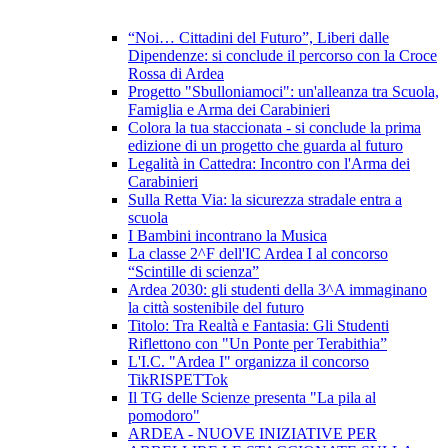
“Noi… Cittadini del Futuro”, Liberi dalle
Dipendenze: si conclude il percorso con la Croce
Rossa di Ardea
Progetto "Sbulloniamoci": un'alleanza tra Scuola,
Famiglia e Arma dei Carabinieri
Colora la tua staccionata - si conclude la prima
edizione di un progetto che guarda al futuro
Legalità in Cattedra: Incontro con l'Arma dei
Carabinieri
Sulla Retta Via: la sicurezza stradale entra a
scuola
I Bambini incontrano la Musica
La classe 2^F dell'IC Ardea I al concorso
“Scintille di scienza”
Ardea 2030: gli studenti della 3^A immaginano
la città sostenibile del futuro
Titolo: Tra Realtà e Fantasia: Gli Studenti
Riflettono con "Un Ponte per Terabithia”
L'I.C. "Ardea I" organizza il concorso
TikRISPETTok
Il TG delle Scienze presenta "La pila al
pomodoro"
ARDEA - NUOVE INIZIATIVE PER