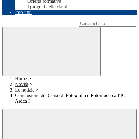
Offerta formativa
I progetti delle classi
Info utili
Campo di ricerca per le pagine del sito
Home
>
Novità
>
Le notizie
>
Conclusione del Corso di Fotografia e Fotoritocco all’IC
Ardea I