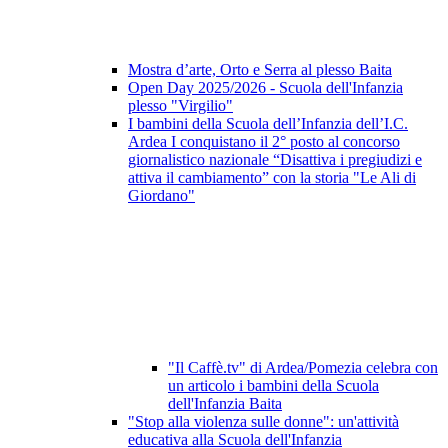
Mostra d’arte, Orto e Serra al plesso Baita
Open Day 2025/2026 - Scuola dell'Infanzia
plesso "Virgilio"
I bambini della Scuola dell’Infanzia dell’I.C.
Ardea I conquistano il 2° posto al concorso
giornalistico nazionale “Disattiva i pregiudizi e
attiva il cambiamento” con la storia "Le Ali di
Giordano"
"Il Caffè.tv" di Ardea/Pomezia celebra con
un articolo i bambini della Scuola
dell'Infanzia Baita
"Stop alla violenza sulle donne": un'attività
educativa alla Scuola dell'Infanzia