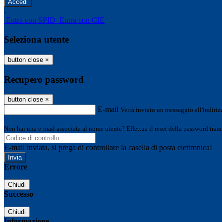
-
Entra con SPID
Entra con CIE
Seleziona utente
button close
×
Recupero password
button close
×
E-mail
Verrà inviato un messaggio all'indirizz
Non hai una e-mail associata al nome utente? Effettua il reset della password tram
E-mail inviata, si prega di controllare la casella di posta elettronica!
Errore
Chiudi
Successo
Chiudi
Informazione