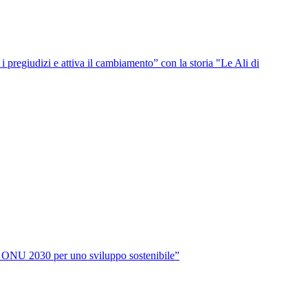
i pregiudizi e attiva il cambiamento” con la storia "Le Ali di
da ONU 2030 per uno sviluppo sostenibile”