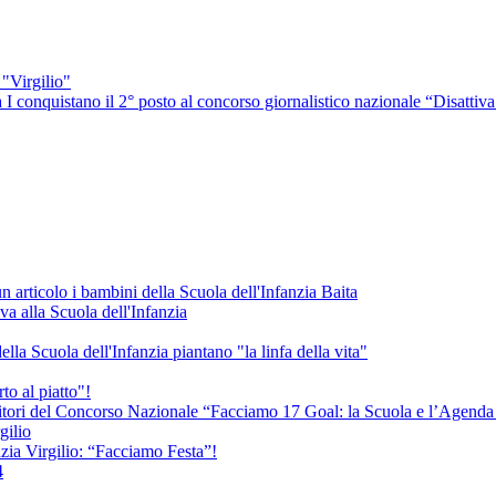
"Virgilio"
 I conquistano il 2° posto al concorso giornalistico nazionale “Disattiva 
 articolo i bambini della Scuola dell'Infanzia Baita
va alla Scuola dell'Infanzia
la Scuola dell'Infanzia piantano "la linfa della vita"
to al piatto"!
vincitori del Concorso Nazionale “Facciamo 17 Goal: la Scuola e l’Agen
gilio
nzia Virgilio: “Facciamo Festa”!
4