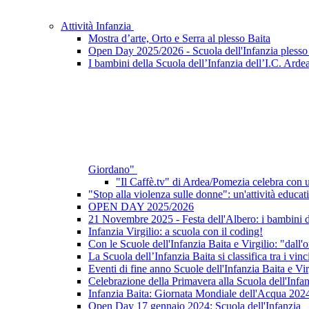
Attività Infanzia
Mostra d’arte, Orto e Serra al plesso Baita
Open Day 2025/2026 - Scuola dell'Infanzia plesso 
I bambini della Scuola dell’Infanzia dell’I.C. Ardea
Giordano"
"Il Caffè.tv" di Ardea/Pomezia celebra con un
"Stop alla violenza sulle donne": un'attività educati
OPEN DAY 2025/2026
21 Novembre 2025 - Festa dell'Albero: i bambini del
Infanzia Virgilio: a scuola con il coding!
Con le Scuole dell'Infanzia Baita e Virgilio: "dall'or
La Scuola dell’Infanzia Baita si classifica tra i 
Eventi di fine anno Scuole dell'Infanzia Baita e Vir
Celebrazione della Primavera alla Scuola dell'Infa
Infanzia Baita: Giornata Mondiale dell'Acqua 202
Open Day 17 gennaio 2024: Scuola dell'Infanzia