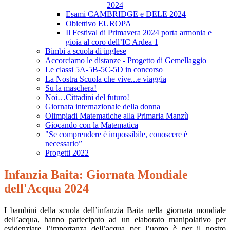
2024
Esami CAMBRIDGE e DELE 2024
Obiettivo EUROPA
Il Festival di Primavera 2024 porta armonia e
gioia al coro dell’IC Ardea 1
Bimbi a scuola di inglese
Accorciamo le distanze - Progetto di Gemellaggio
Le classi 5A-5B-5C-5D in concorso
La Nostra Scuola che vive...e viaggia
Su la maschera!
Noi…Cittadini del futuro!
Giornata internazionale della donna
Olimpiadi Matematiche alla Primaria Manzù
Giocando con la Matematica
"Se comprendere è impossibile, conoscere è
necessario”
Progetti 2022
Infanzia Baita: Giornata Mondiale
dell'Acqua 2024
I bambini della scuola dell’infanzia Baita nella giornata mondiale
dell’acqua, hanno partecipato ad un elaborato manipolativo per
evidenziare l’importanza dell’acqua per l’uomo è per il nostro