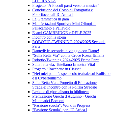
LITORANEA
Progetto “A Piccoli passi verso la musica”
Conclusione del Corso di Fotografia e
Fotoritocco all’IC Ardea I
La Grammatica in gara
Manifestazioni Sportive: Mini Olimpiadi,
Pallacambio e Pallavolo
Esami CAMBRIDGE e DELE 2025
Incontro con la storia
ROBOTIC-TWINNING 2024/2025 Seconda
Parte
Dantedì: le seconde in viaggio con Dante!
"Sulla Retta Via" con la Croce Rossa Italiana
Robotic-Twinning 2024-2025 Prima Parte
Sulla retta via: Tuteliamo la nostra Vita!
Progetto “Racchette in Classe”
"Nei miei panni": spettacolo teatrale sul Bullismo
e il Cyberbullismo
Sulla Retta Via - Progetto di Educazione
Stradale: Incontro con la Polizia Stradale
Lezione di giornalismo in biblioteca
Premiazione Giochi d'Autunno - Giochi
Matematici Bocconi
"Passione scuola": Work in Progress
"Passione Scuola" per l'IC Ardea I