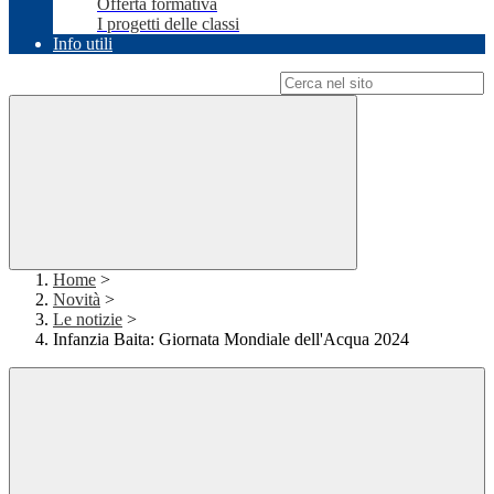
Offerta formativa
I progetti delle classi
Info utili
Campo di ricerca per le pagine del sito
Home
>
Novità
>
Le notizie
>
Infanzia Baita: Giornata Mondiale dell'Acqua 2024