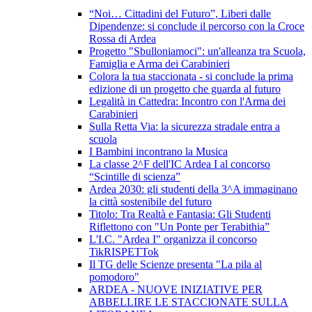
“Noi… Cittadini del Futuro”, Liberi dalle
Dipendenze: si conclude il percorso con la Croce
Rossa di Ardea
Progetto "Sbulloniamoci": un'alleanza tra Scuola,
Famiglia e Arma dei Carabinieri
Colora la tua staccionata - si conclude la prima
edizione di un progetto che guarda al futuro
Legalità in Cattedra: Incontro con l'Arma dei
Carabinieri
Sulla Retta Via: la sicurezza stradale entra a
scuola
I Bambini incontrano la Musica
La classe 2^F dell'IC Ardea I al concorso
“Scintille di scienza”
Ardea 2030: gli studenti della 3^A immaginano
la città sostenibile del futuro
Titolo: Tra Realtà e Fantasia: Gli Studenti
Riflettono con "Un Ponte per Terabithia”
L'I.C. "Ardea I" organizza il concorso
TikRISPETTok
Il TG delle Scienze presenta "La pila al
pomodoro"
ARDEA - NUOVE INIZIATIVE PER
ABBELLIRE LE STACCIONATE SULLA