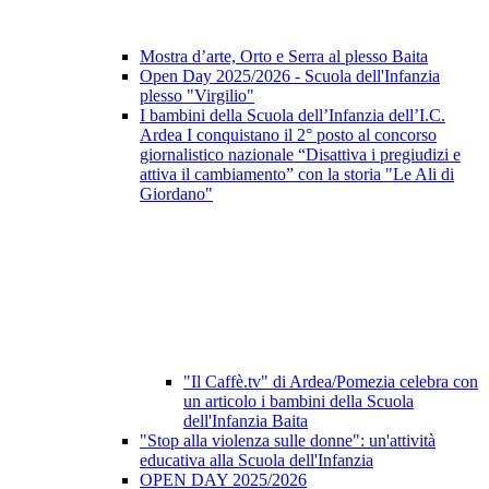
Mostra d’arte, Orto e Serra al plesso Baita
Open Day 2025/2026 - Scuola dell'Infanzia
plesso "Virgilio"
I bambini della Scuola dell’Infanzia dell’I.C.
Ardea I conquistano il 2° posto al concorso
giornalistico nazionale “Disattiva i pregiudizi e
attiva il cambiamento” con la storia "Le Ali di
Giordano"
"Il Caffè.tv" di Ardea/Pomezia celebra con
un articolo i bambini della Scuola
dell'Infanzia Baita
"Stop alla violenza sulle donne": un'attività
educativa alla Scuola dell'Infanzia
OPEN DAY 2025/2026