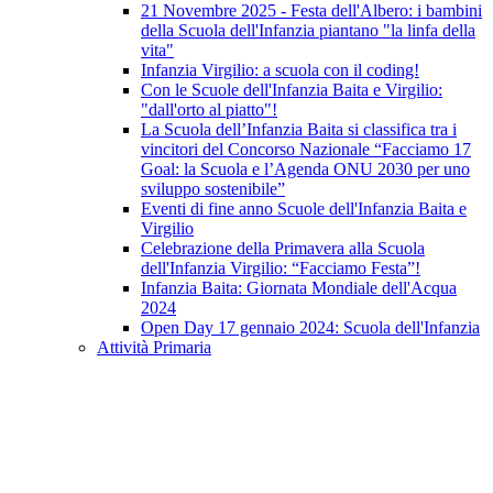
21 Novembre 2025 - Festa dell'Albero: i bambini
della Scuola dell'Infanzia piantano "la linfa della
vita"
Infanzia Virgilio: a scuola con il coding!
Con le Scuole dell'Infanzia Baita e Virgilio:
"dall'orto al piatto"!
La Scuola dell’Infanzia Baita si classifica tra i
vincitori del Concorso Nazionale “Facciamo 17
Goal: la Scuola e l’Agenda ONU 2030 per uno
sviluppo sostenibile”
Eventi di fine anno Scuole dell'Infanzia Baita e
Virgilio
Celebrazione della Primavera alla Scuola
dell'Infanzia Virgilio: “Facciamo Festa”!
Infanzia Baita: Giornata Mondiale dell'Acqua
2024
Open Day 17 gennaio 2024: Scuola dell'Infanzia
Attività Primaria