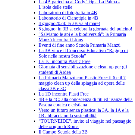
La 4B partecipa al Cody Trip a La Palma -
L'isola delle stelle
Laboratorio di fotografia in 4B
Laboratorio di Cianotipia in 4B
4 giugno2024: la 3B va al mare!
5 giugno: in 3B si celebra la giornata del pulcino!
"Salviamo le api e la biodiversità": la Primaria
Manzù incontra i Lions
Eventi di fine anno Scuola Primaria Manzù
La 3B vince il Concorso Educativo "Raggio di
Sole nella nostra Scuola"
La 1C incontra Plastic Free
Giornata di sensibilizzazione e clean up per gli
studenti di Ardea
La Primaria Manzù con Plastic Free: il 6 e il 7
maggio clean up della spiaggia ad opera delle
classi 3B e 3C
La 1D incontra Plasti Free
4B e la 4C: alla conoscenza di riti ed usanze della
Pasqua ebraica e cristiana
Verso un futuro senza plastica: la 3A, la 1A e la
1B abbracciano la sostenibilità
“TOURNEIDE”, invito al viaggio nel paesaggio
delle origini di Roma
Il Campo Scuola della 3B