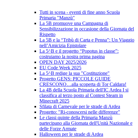
Tutti in scena - eventi di fine anno Scuola
Primaria "Manzù"
La 5B promuove una Campagna di
Sensibilizzazione in occasione della Giornata del
Rispetto
La 5B e la “Tribù di Carta e Penna”: Un Viaggio
nell’Amicizia Epistolare
La 5^B e il progetto “Popotus in classe”:
costruiamo la nostra prima pagina
OPEN DAY 2025/2026
EU Code Week 2025
La 5^B redige la sua "Costituzione"
Progetto GENS: PICCOLE GUIDE
CRESCONO…alla scoperta di Tor Caldara!
La 4B della Scuola Primaria dell'IC Ardea I si
classifica al terzo posto al Contest Steam in
Minecraft 2025
Sfilata di Carnevale per le strade di Ardea
Progetto: "Ri-conoscersi nelle differenze"
Le classi quinte della Primaria Manzù
partecipano alla Giornata dell'Unità Nazionale e
delle Forze Armate
Halloween per le strade di Ardea