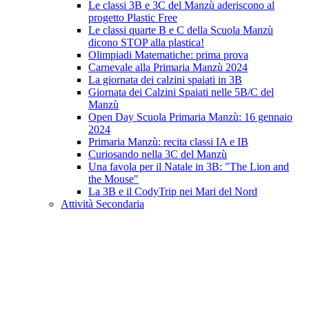
Le classi 3B e 3C del Manzù aderiscono al
progetto Plastic Free
Le classi quarte B e C della Scuola Manzù
dicono STOP alla plastica!
Olimpiadi Matematiche: prima prova
Carnevale alla Primaria Manzù 2024
La giornata dei calzini spaiati in 3B
Giornata dei Calzini Spaiati nelle 5B/C del
Manzù
Open Day Scuola Primaria Manzù: 16 gennaio
2024
Primaria Manzù: recita classi IA e IB
Curiosando nella 3C del Manzù
Una favola per il Natale in 3B: "The Lion and
the Mouse"
La 3B e il CodyTrip nei Mari del Nord
Attività Secondaria