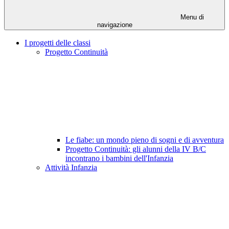
Menu di
navigazione
I progetti delle classi
Progetto Continuità
Le fiabe: un mondo pieno di sogni e di avventura
Progetto Continuità: gli alunni della IV B/C
incontrano i bambini dell'Infanzia
Attività Infanzia