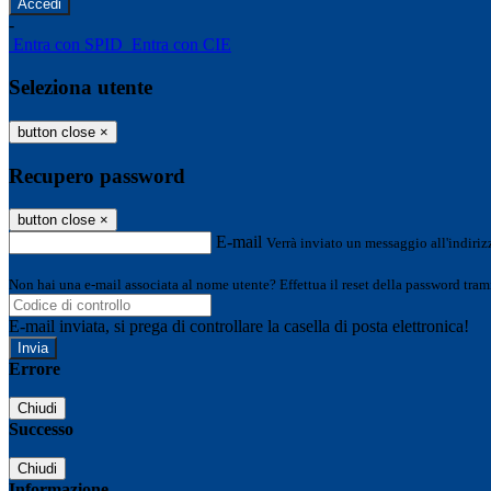
-
Entra con SPID
Entra con CIE
Seleziona utente
button close
×
Recupero password
button close
×
E-mail
Verrà inviato un messaggio all'indirizz
Non hai una e-mail associata al nome utente? Effettua il reset della password tram
E-mail inviata, si prega di controllare la casella di posta elettronica!
Errore
Chiudi
Successo
Chiudi
Informazione