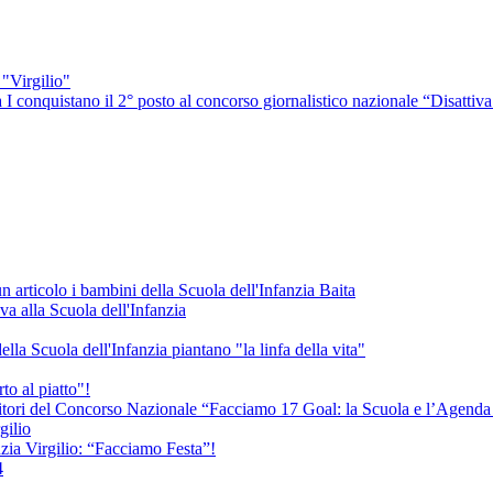
"Virgilio"
 I conquistano il 2° posto al concorso giornalistico nazionale “Disattiva 
 articolo i bambini della Scuola dell'Infanzia Baita
va alla Scuola dell'Infanzia
la Scuola dell'Infanzia piantano "la linfa della vita"
to al piatto"!
vincitori del Concorso Nazionale “Facciamo 17 Goal: la Scuola e l’Agen
gilio
nzia Virgilio: “Facciamo Festa”!
4