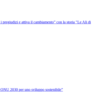
i pregiudizi e attiva il cambiamento” con la storia "Le Ali di
da ONU 2030 per uno sviluppo sostenibile”