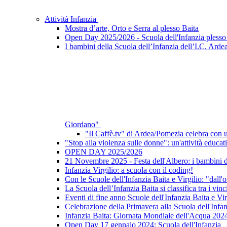
Attività Infanzia
Mostra d’arte, Orto e Serra al plesso Baita
Open Day 2025/2026 - Scuola dell'Infanzia plesso 
I bambini della Scuola dell’Infanzia dell’I.C. Ardea
Giordano"
"Il Caffè.tv" di Ardea/Pomezia celebra con un
"Stop alla violenza sulle donne": un'attività educati
OPEN DAY 2025/2026
21 Novembre 2025 - Festa dell'Albero: i bambini del
Infanzia Virgilio: a scuola con il coding!
Con le Scuole dell'Infanzia Baita e Virgilio: "dall'or
La Scuola dell’Infanzia Baita si classifica tra i 
Eventi di fine anno Scuole dell'Infanzia Baita e Vir
Celebrazione della Primavera alla Scuola dell'Infa
Infanzia Baita: Giornata Mondiale dell'Acqua 202
Open Day 17 gennaio 2024: Scuola dell'Infanzia