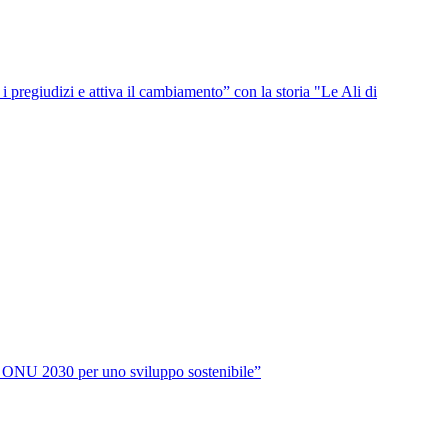
i pregiudizi e attiva il cambiamento” con la storia "Le Ali di
da ONU 2030 per uno sviluppo sostenibile”