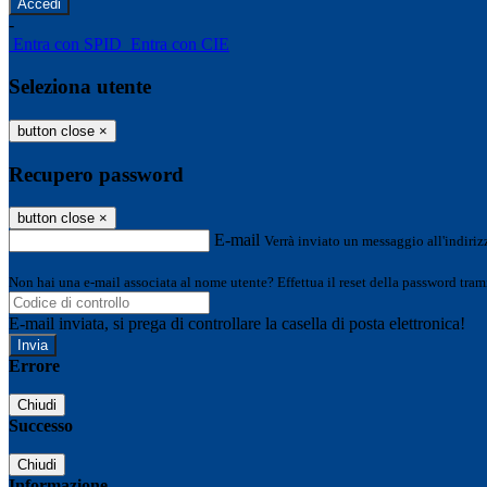
-
Entra con SPID
Entra con CIE
Seleziona utente
button close
×
Recupero password
button close
×
E-mail
Verrà inviato un messaggio all'indirizz
Non hai una e-mail associata al nome utente? Effettua il reset della password tram
E-mail inviata, si prega di controllare la casella di posta elettronica!
Errore
Chiudi
Successo
Chiudi
Informazione