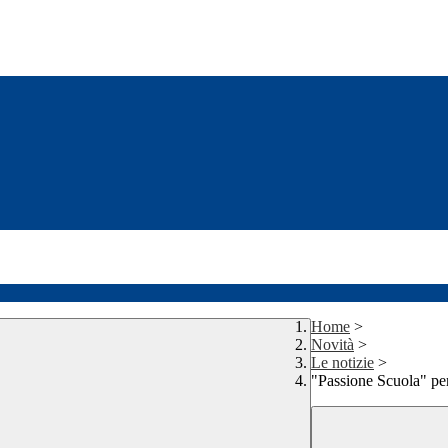
Home
>
Novità
>
Le notizie
>
"Passione Scuola" per