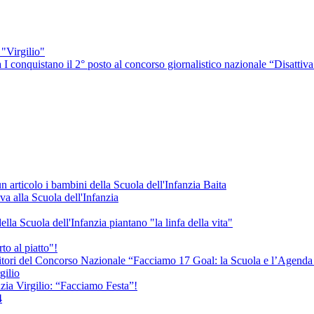
"Virgilio"
 I conquistano il 2° posto al concorso giornalistico nazionale “Disattiva 
 articolo i bambini della Scuola dell'Infanzia Baita
va alla Scuola dell'Infanzia
la Scuola dell'Infanzia piantano "la linfa della vita"
to al piatto"!
vincitori del Concorso Nazionale “Facciamo 17 Goal: la Scuola e l’Agen
gilio
nzia Virgilio: “Facciamo Festa”!
4