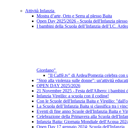
Attività Infanzia
Mostra d’arte, Orto e Serra al plesso Baita
Open Day 2025/2026 - Scuola dell'Infanzia plesso 
I bambini della Scuola dell’Infanzia dell’I.C. Ardea
Giordano"
"Il Caffè.tv" di Ardea/Pomezia celebra con un
"Stop alla violenza sulle donne": un'attività educati
OPEN DAY 2025/2026
21 Novembre 2025 - Festa dell'Albero: i bambini del
Infanzia Virgilio: a scuola con il coding!
Con le Scuole dell'Infanzia Baita e Virgilio: "dall'or
La Scuola dell’Infanzia Baita si classifica tra i 
Eventi di fine anno Scuole dell'Infanzia Baita e Vir
Celebrazione della Primavera alla Scuola dell'Infa
Infanzia Baita: Giornata Mondiale dell'Acqua 202
Open Day 17 gennaio 2024: Scuola dell'Infanzia