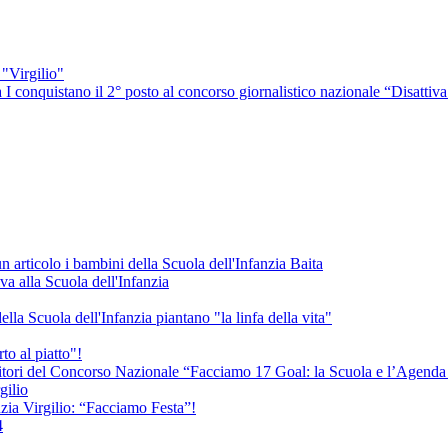
"Virgilio"
 I conquistano il 2° posto al concorso giornalistico nazionale “Disattiva 
 articolo i bambini della Scuola dell'Infanzia Baita
va alla Scuola dell'Infanzia
la Scuola dell'Infanzia piantano "la linfa della vita"
to al piatto"!
vincitori del Concorso Nazionale “Facciamo 17 Goal: la Scuola e l’Agen
gilio
nzia Virgilio: “Facciamo Festa”!
4