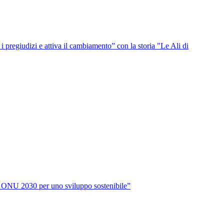
i pregiudizi e attiva il cambiamento” con la storia "Le Ali di
da ONU 2030 per uno sviluppo sostenibile”