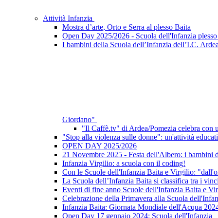
Attività Infanzia
Mostra d’arte, Orto e Serra al plesso Baita
Open Day 2025/2026 - Scuola dell'Infanzia plesso 
I bambini della Scuola dell’Infanzia dell’I.C. Ardea
Giordano"
"Il Caffè.tv" di Ardea/Pomezia celebra con un
"Stop alla violenza sulle donne": un'attività educati
OPEN DAY 2025/2026
21 Novembre 2025 - Festa dell'Albero: i bambini del
Infanzia Virgilio: a scuola con il coding!
Con le Scuole dell'Infanzia Baita e Virgilio: "dall'or
La Scuola dell’Infanzia Baita si classifica tra i 
Eventi di fine anno Scuole dell'Infanzia Baita e Vir
Celebrazione della Primavera alla Scuola dell'Infa
Infanzia Baita: Giornata Mondiale dell'Acqua 202
Open Day 17 gennaio 2024: Scuola dell'Infanzia