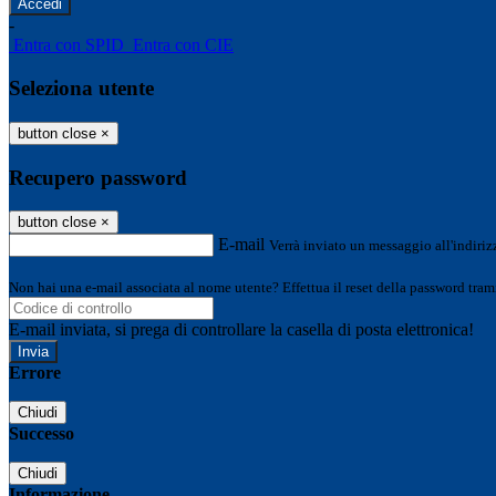
-
Entra con SPID
Entra con CIE
Seleziona utente
button close
×
Recupero password
button close
×
E-mail
Verrà inviato un messaggio all'indirizz
Non hai una e-mail associata al nome utente? Effettua il reset della password tram
E-mail inviata, si prega di controllare la casella di posta elettronica!
Errore
Chiudi
Successo
Chiudi
Informazione