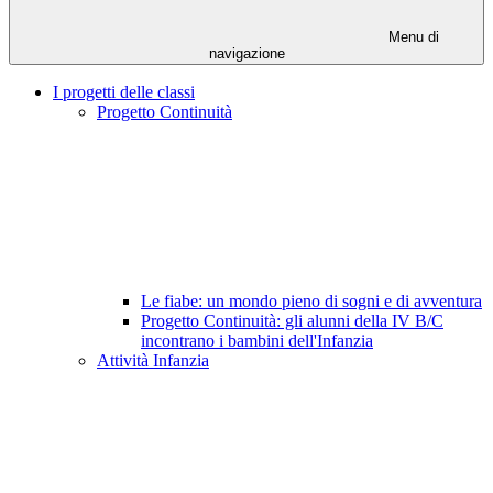
Menu di
navigazione
I progetti delle classi
Progetto Continuità
Le fiabe: un mondo pieno di sogni e di avventura
Progetto Continuità: gli alunni della IV B/C
incontrano i bambini dell'Infanzia
Attività Infanzia