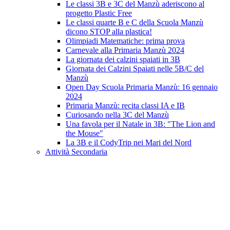
Le classi 3B e 3C del Manzù aderiscono al
progetto Plastic Free
Le classi quarte B e C della Scuola Manzù
dicono STOP alla plastica!
Olimpiadi Matematiche: prima prova
Carnevale alla Primaria Manzù 2024
La giornata dei calzini spaiati in 3B
Giornata dei Calzini Spaiati nelle 5B/C del
Manzù
Open Day Scuola Primaria Manzù: 16 gennaio
2024
Primaria Manzù: recita classi IA e IB
Curiosando nella 3C del Manzù
Una favola per il Natale in 3B: "The Lion and
the Mouse"
La 3B e il CodyTrip nei Mari del Nord
Attività Secondaria