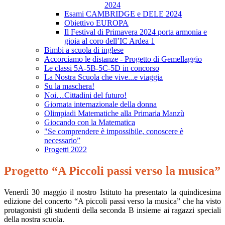
2024
Esami CAMBRIDGE e DELE 2024
Obiettivo EUROPA
Il Festival di Primavera 2024 porta armonia e
gioia al coro dell’IC Ardea 1
Bimbi a scuola di inglese
Accorciamo le distanze - Progetto di Gemellaggio
Le classi 5A-5B-5C-5D in concorso
La Nostra Scuola che vive...e viaggia
Su la maschera!
Noi…Cittadini del futuro!
Giornata internazionale della donna
Olimpiadi Matematiche alla Primaria Manzù
Giocando con la Matematica
"Se comprendere è impossibile, conoscere è
necessario”
Progetti 2022
Progetto “A Piccoli passi verso la musica”
Venerdì 30 maggio il nostro Istituto ha presentato la quindicesima
edizione del concerto “A piccoli passi verso la musica” che ha visto
protagonisti gli studenti della seconda B insieme ai ragazzi speciali
della nostra scuola.