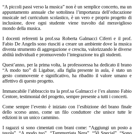
“A piccoli passi verso la musica” non è un semplice concerto, ma un
appuntamento annuale che sottolinea l’importanza dell’educazione
musicale nel curriculum scolastico, è un vero e proprio progetto di
inclusione, dove ogni studente viene travolto dal meraviglioso
mondo della musica.
I docenti referenti la prof.ssa Roberta Galmacci Ciferri e il prof.
Fabio De Angelis sono riusciti a creare un ambiente dove la musica
diventa strumento di aggregazione e crescita, valorizzando le diverse
abilità individuali e promuovendo l’integrazione tra gli studenti.
Quest’anno, per la prima volta, la professoressa ha dedicato il brano
“A modo tuo” di Ligabue, alla figlia presente in aula, è stato un
gesto commovente e significativo, ha ribadito il valore umano e
affettivo di questo progetto.
Immancabile l’abbraccio tra la prof.sa Galmacci e l’ex alunno Fabio
Centore, testimonial del progetto, sempre presente a tutti i concerti.
Come sempre l’evento è iniziato con l’esibizione del brano finale
dello scorso anno, come un filo conduttore che unisce tutte le
edizioni in un unico cammino.
I ragazzi si sono cimentati con brani come: “Aggiungi un posto a
tavola”, “A modo tuo”, “Tammurriata Nera”, “50 Special”, “Sono