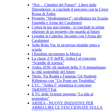
“Noi… Cittadini del Futuro”, Liberi dalle
Dipendenze: si conclude il percorso con la Croce
Rossa di Ardea
Progetto "Sbulloniamoci": un'alleanza tra Scuola,
Famiglia e Arma dei Carabinieri
Colora la tua staccionata - si conclude la prima
edizione di un progetto che guarda al futuro
Legalità in Cattedra: Incontro con l'Arma dei
Carabinieri
Sulla Retta Via: la sicurezza stradale entra a
scuola
I Bambini incontrano la Musica
La classe 2^F dell'IC Ardea I al concorso
“Scintille di scienza”
Ardea 2030: gli studenti della 3^A immaginano
la città sostenibile del futuro
Titolo: Tra Realtà e Fantasia: Gli Studenti
Riflettono con "Un Ponte per Terabithia”
L'I.C. "Ardea I" organizza il concorso
TikRISPETTok
Il TG delle Scienze presenta "La pila al
pomodoro"
ARDEA - NUOVE INIZIATIVE PER
ABBELLIRE LE STACCIONATE SULLA