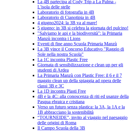
La 4B partecipa al Cody Trip a La Palma -
L'isola delle stelle
Laboratorio di fotografia in 4B
Laboratorio di Cianotipia in 4B
4 giugno2024: la 3B va al mare!
5 giugno: in 3B si celebra la giornata del pulcino!
"Salviamo le api e la biodiversità": la Primaria
Manzù incontra i Lions
Eventi di fine anno Scuola Primaria Manzù
La 3B vince il Concorso Educativo "Raggio di
Sole nella nostra Scuola"
La 1C incontra Plastic Free
Giornata di sensibilizzazione e clean up per gli
studenti di Ardea
La Primaria Manzù con Plastic Free: il 6 e il 7
maggio clean up della spiaggia ad opera delle
classi 3B e 3C
La 1D incontra Plasti Free
4B e la 4C: alla conoscenza di riti ed usanze della
Pasqua ebraica e cristiana
Verso un futuro senza plastica: la 3A, la 1A e la
1B abbracciano la sostenibilità
“TOURNEIDE”, invito al viaggio nel paesaggio
delle origini di Roma
Il Campo Scuola della 3B