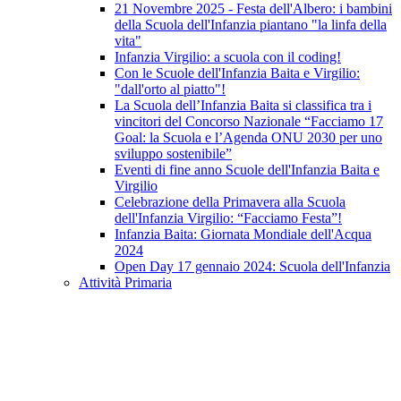
21 Novembre 2025 - Festa dell'Albero: i bambini
della Scuola dell'Infanzia piantano "la linfa della
vita"
Infanzia Virgilio: a scuola con il coding!
Con le Scuole dell'Infanzia Baita e Virgilio:
"dall'orto al piatto"!
La Scuola dell’Infanzia Baita si classifica tra i
vincitori del Concorso Nazionale “Facciamo 17
Goal: la Scuola e l’Agenda ONU 2030 per uno
sviluppo sostenibile”
Eventi di fine anno Scuole dell'Infanzia Baita e
Virgilio
Celebrazione della Primavera alla Scuola
dell'Infanzia Virgilio: “Facciamo Festa”!
Infanzia Baita: Giornata Mondiale dell'Acqua
2024
Open Day 17 gennaio 2024: Scuola dell'Infanzia
Attività Primaria