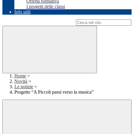
Offerta formativa
I progetti delle classi
Info utili
Campo di ricerca per le pagine del sito
Home
>
Novità
>
Le notizie
>
Progetto “A Piccoli passi verso la musica”