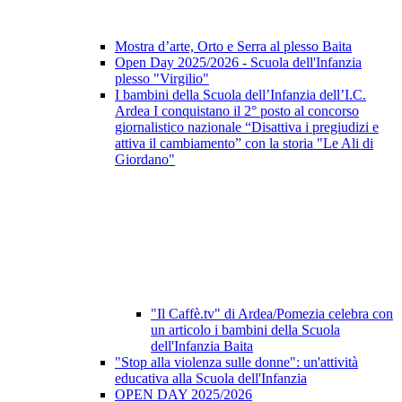
Mostra d’arte, Orto e Serra al plesso Baita
Open Day 2025/2026 - Scuola dell'Infanzia
plesso "Virgilio"
I bambini della Scuola dell’Infanzia dell’I.C.
Ardea I conquistano il 2° posto al concorso
giornalistico nazionale “Disattiva i pregiudizi e
attiva il cambiamento” con la storia "Le Ali di
Giordano"
"Il Caffè.tv" di Ardea/Pomezia celebra con
un articolo i bambini della Scuola
dell'Infanzia Baita
"Stop alla violenza sulle donne": un'attività
educativa alla Scuola dell'Infanzia
OPEN DAY 2025/2026