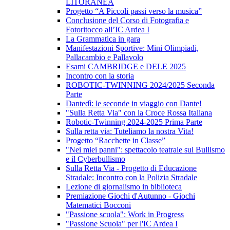
LITORANEA
Progetto “A Piccoli passi verso la musica”
Conclusione del Corso di Fotografia e
Fotoritocco all’IC Ardea I
La Grammatica in gara
Manifestazioni Sportive: Mini Olimpiadi,
Pallacambio e Pallavolo
Esami CAMBRIDGE e DELE 2025
Incontro con la storia
ROBOTIC-TWINNING 2024/2025 Seconda
Parte
Dantedì: le seconde in viaggio con Dante!
"Sulla Retta Via" con la Croce Rossa Italiana
Robotic-Twinning 2024-2025 Prima Parte
Sulla retta via: Tuteliamo la nostra Vita!
Progetto “Racchette in Classe”
"Nei miei panni": spettacolo teatrale sul Bullismo
e il Cyberbullismo
Sulla Retta Via - Progetto di Educazione
Stradale: Incontro con la Polizia Stradale
Lezione di giornalismo in biblioteca
Premiazione Giochi d'Autunno - Giochi
Matematici Bocconi
"Passione scuola": Work in Progress
"Passione Scuola" per l'IC Ardea I