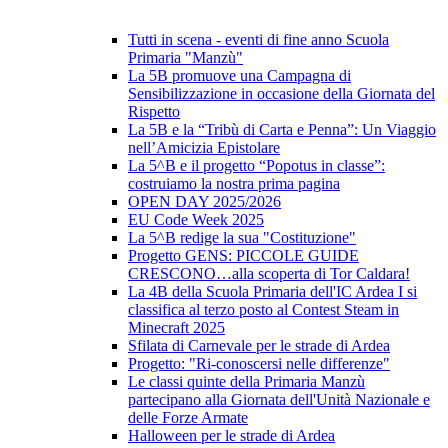
Tutti in scena - eventi di fine anno Scuola
Primaria "Manzù"
La 5B promuove una Campagna di
Sensibilizzazione in occasione della Giornata del
Rispetto
La 5B e la “Tribù di Carta e Penna”: Un Viaggio
nell’Amicizia Epistolare
La 5^B e il progetto “Popotus in classe”:
costruiamo la nostra prima pagina
OPEN DAY 2025/2026
EU Code Week 2025
La 5^B redige la sua "Costituzione"
Progetto GENS: PICCOLE GUIDE
CRESCONO…alla scoperta di Tor Caldara!
La 4B della Scuola Primaria dell'IC Ardea I si
classifica al terzo posto al Contest Steam in
Minecraft 2025
Sfilata di Carnevale per le strade di Ardea
Progetto: "Ri-conoscersi nelle differenze"
Le classi quinte della Primaria Manzù
partecipano alla Giornata dell'Unità Nazionale e
delle Forze Armate
Halloween per le strade di Ardea