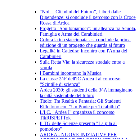
“Noi… Cittadini del Futuro”, Liberi dalle
Dipendenze: si conclude il percorso con la Croce
Rossa di Ardea
Progetto "Sbulloniamoci": un'alleanza tra Scuola,
Famiglia e Arma dei Carabinieri
Colora la tua staccionata - si conclude la prima
edizione di un progetto che guarda al futuro
Legalità in Cattedra: Incontro con l'Arma dei
Carabinieri
Sulla Retta Via: la sicurezza stradale entra a
scuola
I Bambini incontrano la Musica
La classe 2^F dell'IC Ardea I al concorso
“Scintille di scienza”
Ardea 2030: gli studenti della 3^A immaginano
la città sostenibile del futuro
Titolo: Tra Realtà e Fantasia: Gli Studenti
Riflettono con "Un Ponte per Terabithia”
L'I.C. "Ardea I" organizza il concorso
TikRISPETTok
Il TG delle Scienze presenta "La pila al
pomodoro"
ARDEA - NUOVE INIZIATIVE PER