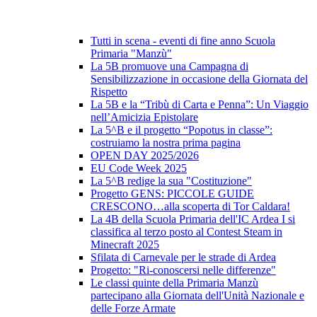
Tutti in scena - eventi di fine anno Scuola
Primaria "Manzù"
La 5B promuove una Campagna di
Sensibilizzazione in occasione della Giornata del
Rispetto
La 5B e la “Tribù di Carta e Penna”: Un Viaggio
nell’Amicizia Epistolare
La 5^B e il progetto “Popotus in classe”:
costruiamo la nostra prima pagina
OPEN DAY 2025/2026
EU Code Week 2025
La 5^B redige la sua "Costituzione"
Progetto GENS: PICCOLE GUIDE
CRESCONO…alla scoperta di Tor Caldara!
La 4B della Scuola Primaria dell'IC Ardea I si
classifica al terzo posto al Contest Steam in
Minecraft 2025
Sfilata di Carnevale per le strade di Ardea
Progetto: "Ri-conoscersi nelle differenze"
Le classi quinte della Primaria Manzù
partecipano alla Giornata dell'Unità Nazionale e
delle Forze Armate