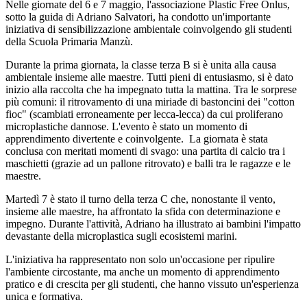
Nelle giornate del 6 e 7 maggio, l'associazione Plastic Free Onlus,
sotto la guida di Adriano Salvatori, ha condotto un'importante
iniziativa di sensibilizzazione ambientale coinvolgendo gli studenti
della Scuola Primaria Manzù.
Durante la prima giornata, la classe terza B si è unita alla causa
ambientale insieme alle maestre. Tutti pieni di entusiasmo, si è dato
inizio alla raccolta che ha impegnato tutta la mattina. Tra le sorprese
più comuni: il ritrovamento di una miriade di bastoncini dei "cotton
fioc" (scambiati erroneamente per lecca-lecca) da cui proliferano
microplastiche dannose. L'evento è stato un momento di
apprendimento divertente e coinvolgente. La giornata è stata
conclusa con meritati momenti di svago: una partita di calcio tra i
maschietti (grazie ad un pallone ritrovato) e balli tra le ragazze e le
maestre.
Martedì 7 è stato il turno della terza C che, nonostante il vento,
insieme alle maestre, ha affrontato la sfida con determinazione e
impegno. Durante l'attività, Adriano ha illustrato ai bambini l'impatto
devastante della microplastica sugli ecosistemi marini.
L'iniziativa ha rappresentato non solo un'occasione per ripulire
l'ambiente circostante, ma anche un momento di apprendimento
pratico e di crescita per gli studenti, che hanno vissuto un'esperienza
unica e formativa.