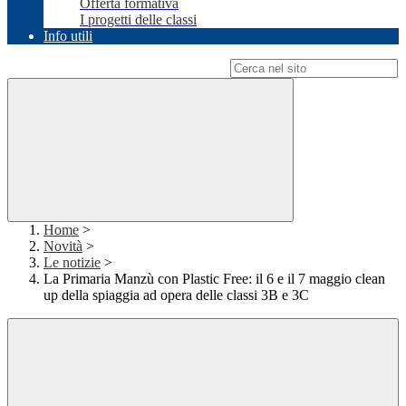
Offerta formativa
I progetti delle classi
Info utili
Campo di ricerca per le pagine del sito
Home
>
Novità
>
Le notizie
>
La Primaria Manzù con Plastic Free: il 6 e il 7 maggio clean
up della spiaggia ad opera delle classi 3B e 3C