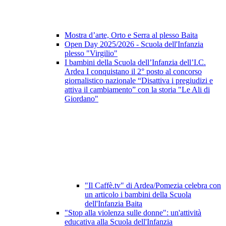
Mostra d’arte, Orto e Serra al plesso Baita
Open Day 2025/2026 - Scuola dell'Infanzia
plesso "Virgilio"
I bambini della Scuola dell’Infanzia dell’I.C.
Ardea I conquistano il 2° posto al concorso
giornalistico nazionale “Disattiva i pregiudizi e
attiva il cambiamento” con la storia "Le Ali di
Giordano"
"Il Caffè.tv" di Ardea/Pomezia celebra con
un articolo i bambini della Scuola
dell'Infanzia Baita
"Stop alla violenza sulle donne": un'attività
educativa alla Scuola dell'Infanzia