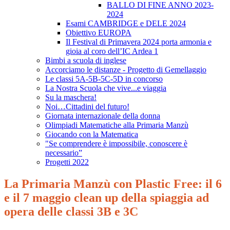
BALLO DI FINE ANNO 2023-
2024
Esami CAMBRIDGE e DELE 2024
Obiettivo EUROPA
Il Festival di Primavera 2024 porta armonia e
gioia al coro dell’IC Ardea 1
Bimbi a scuola di inglese
Accorciamo le distanze - Progetto di Gemellaggio
Le classi 5A-5B-5C-5D in concorso
La Nostra Scuola che vive...e viaggia
Su la maschera!
Noi…Cittadini del futuro!
Giornata internazionale della donna
Olimpiadi Matematiche alla Primaria Manzù
Giocando con la Matematica
"Se comprendere è impossibile, conoscere è
necessario”
Progetti 2022
La Primaria Manzù con Plastic Free: il 6
e il 7 maggio clean up della spiaggia ad
opera delle classi 3B e 3C