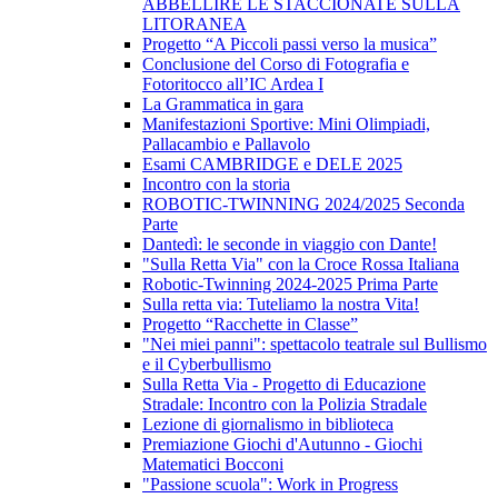
ABBELLIRE LE STACCIONATE SULLA
LITORANEA
Progetto “A Piccoli passi verso la musica”
Conclusione del Corso di Fotografia e
Fotoritocco all’IC Ardea I
La Grammatica in gara
Manifestazioni Sportive: Mini Olimpiadi,
Pallacambio e Pallavolo
Esami CAMBRIDGE e DELE 2025
Incontro con la storia
ROBOTIC-TWINNING 2024/2025 Seconda
Parte
Dantedì: le seconde in viaggio con Dante!
"Sulla Retta Via" con la Croce Rossa Italiana
Robotic-Twinning 2024-2025 Prima Parte
Sulla retta via: Tuteliamo la nostra Vita!
Progetto “Racchette in Classe”
"Nei miei panni": spettacolo teatrale sul Bullismo
e il Cyberbullismo
Sulla Retta Via - Progetto di Educazione
Stradale: Incontro con la Polizia Stradale
Lezione di giornalismo in biblioteca
Premiazione Giochi d'Autunno - Giochi
Matematici Bocconi
"Passione scuola": Work in Progress