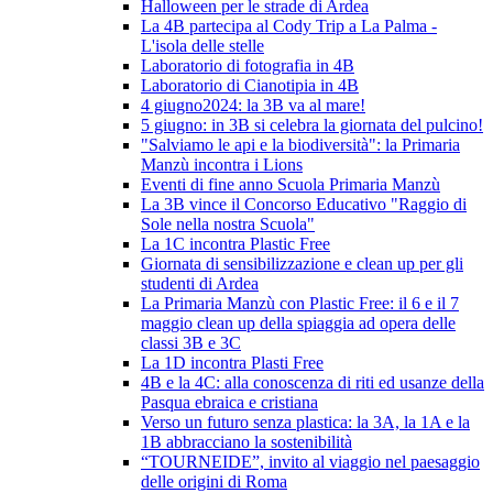
Halloween per le strade di Ardea
La 4B partecipa al Cody Trip a La Palma -
L'isola delle stelle
Laboratorio di fotografia in 4B
Laboratorio di Cianotipia in 4B
4 giugno2024: la 3B va al mare!
5 giugno: in 3B si celebra la giornata del pulcino!
"Salviamo le api e la biodiversità": la Primaria
Manzù incontra i Lions
Eventi di fine anno Scuola Primaria Manzù
La 3B vince il Concorso Educativo "Raggio di
Sole nella nostra Scuola"
La 1C incontra Plastic Free
Giornata di sensibilizzazione e clean up per gli
studenti di Ardea
La Primaria Manzù con Plastic Free: il 6 e il 7
maggio clean up della spiaggia ad opera delle
classi 3B e 3C
La 1D incontra Plasti Free
4B e la 4C: alla conoscenza di riti ed usanze della
Pasqua ebraica e cristiana
Verso un futuro senza plastica: la 3A, la 1A e la
1B abbracciano la sostenibilità
“TOURNEIDE”, invito al viaggio nel paesaggio
delle origini di Roma